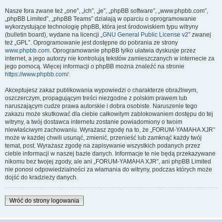
Nasze fora zwane też „one”, „ich”, „je”, „phpBB software”, „www.phpbb.com”,
„phpBB Limited”, „phpBB Teams” działają w oparciu o oprogramowanie
wykorzystujące technologię phpBB, która jest środowiskiem typu witryny
(bulletin board), wydane na licencji „
GNU General Public License v2
” zwanej
też „GPL”. Oprogramowanie jest dostępne do pobrania ze strony
www.phpbb.com
. Oprogramowanie phpBB tylko ułatwia dyskusje przez
internet, a jego autorzy nie kontrolują tekstów zamieszczanych w internecie za
jego pomocą. Więcej informacji o phpBB można znaleźć na stronie
https://www.phpbb.com/
.
Akceptujesz zakaz publikowania wypowiedzi o charakterze obraźliwym,
oszczerczym, propagującym treści niezgodne z polskim prawem lub
naruszającym cudze prawa autorskie i dobra osobiste. Naruszenie tego
zakazu może skutkować dla ciebie całkowitym zablokowaniem dostępu do tej
witryny, a twój dostawca internetu zostanie powiadomiony o twoim
niewłaściwym zachowaniu. Wyrażasz zgodę na to, że „FORUM-YAMAHA XJR”
może w każdej chwili usunąć, zmienić, przenieść lub zamknąć każdy twój
temat, post. Wyrażasz zgodę na zapisywanie wszystkich podanych przez
ciebie informacji w naszej bazie danych. Informacje te nie będą przekazywane
nikomu bez twojej zgody, ale ani „FORUM-YAMAHA XJR”, ani phpBB Limited
nie ponosi odpowiedzialności za włamania do witryny, podczas których może
dojść do kradzieży danych.
Wróć do strony logowania