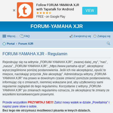
Follow FORUM-YAMAHA XJR
with Tapatalk for Android
VIEW
FREE - on Google Play
FORUM-YAMAHA XJR
Więcej…
FAQ
Zarejestruj się
Zaloguj się
Portal
Forum XJR
zu
FORUM-YAMAHA XJR - Regulamin
kaj
Rejestrując się na witrynie „FORUM-YAMAHA XJR”, zwanej dalej „my”, ”nas”,
„nasza”, „FORUM-YAMAHA XJR”, „https://www.yamaha-xjr.pl”, akceptujesz
wyszczególnione poniżej postanowienia. Jeśli ich nie akceptujesz, opuść to
miejsce, naciskając przycisk „Nie akceptuję”. Administracja witryny „FORUM-
YAMAHA XJR” ma prawo w dowolnym czasie zmienić poniższe postanowienia,
informując cię o zmianach, niemniej wskazane jest, aby użytkownicy sami
regularnie zaglądali do tego regulaminu. Korzystanie z witryny „FORUM-
YAMAHA XJR” po zmianach regulaminu oznacza, że akceptujesz te zmiany ze
wszelkimi konsekwencjami prawnymi.
Przede wszystkim
PRZYWITAJ SIE!!!
Zaloz nowy watek w dziale „Powitalnia” i
napisz pare slow o sobie.
Bez tego nie otrzymasz mozliwosci pisania w innych dzialach.