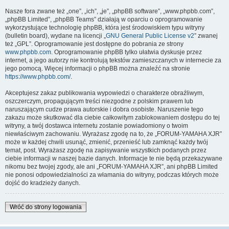
Nasze fora zwane też „one”, „ich”, „je”, „phpBB software”, „www.phpbb.com”,
„phpBB Limited”, „phpBB Teams” działają w oparciu o oprogramowanie
wykorzystujące technologię phpBB, która jest środowiskiem typu witryny
(bulletin board), wydane na licencji „
GNU General Public License v2
” zwanej
też „GPL”. Oprogramowanie jest dostępne do pobrania ze strony
www.phpbb.com
. Oprogramowanie phpBB tylko ułatwia dyskusje przez
internet, a jego autorzy nie kontrolują tekstów zamieszczanych w internecie za
jego pomocą. Więcej informacji o phpBB można znaleźć na stronie
https://www.phpbb.com/
.
Akceptujesz zakaz publikowania wypowiedzi o charakterze obraźliwym,
oszczerczym, propagującym treści niezgodne z polskim prawem lub
naruszającym cudze prawa autorskie i dobra osobiste. Naruszenie tego
zakazu może skutkować dla ciebie całkowitym zablokowaniem dostępu do tej
witryny, a twój dostawca internetu zostanie powiadomiony o twoim
niewłaściwym zachowaniu. Wyrażasz zgodę na to, że „FORUM-YAMAHA XJR”
może w każdej chwili usunąć, zmienić, przenieść lub zamknąć każdy twój
temat, post. Wyrażasz zgodę na zapisywanie wszystkich podanych przez
ciebie informacji w naszej bazie danych. Informacje te nie będą przekazywane
nikomu bez twojej zgody, ale ani „FORUM-YAMAHA XJR”, ani phpBB Limited
nie ponosi odpowiedzialności za włamania do witryny, podczas których może
dojść do kradzieży danych.
Wróć do strony logowania