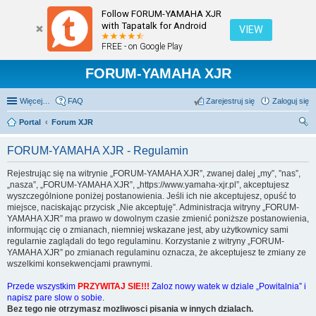
Follow FORUM-YAMAHA XJR
with Tapatalk for Android
VIEW
FREE - on Google Play
FORUM-YAMAHA XJR
Więcej…
FAQ
Zarejestruj się
Zaloguj się
Portal
Forum XJR
zu
FORUM-YAMAHA XJR - Regulamin
kaj
Rejestrując się na witrynie „FORUM-YAMAHA XJR”, zwanej dalej „my”, ”nas”,
„nasza”, „FORUM-YAMAHA XJR”, „https://www.yamaha-xjr.pl”, akceptujesz
wyszczególnione poniżej postanowienia. Jeśli ich nie akceptujesz, opuść to
miejsce, naciskając przycisk „Nie akceptuję”. Administracja witryny „FORUM-
YAMAHA XJR” ma prawo w dowolnym czasie zmienić poniższe postanowienia,
informując cię o zmianach, niemniej wskazane jest, aby użytkownicy sami
regularnie zaglądali do tego regulaminu. Korzystanie z witryny „FORUM-
YAMAHA XJR” po zmianach regulaminu oznacza, że akceptujesz te zmiany ze
wszelkimi konsekwencjami prawnymi.
Przede wszystkim
PRZYWITAJ SIE!!!
Zaloz nowy watek w dziale „Powitalnia” i
napisz pare slow o sobie.
Bez tego nie otrzymasz mozliwosci pisania w innych dzialach.