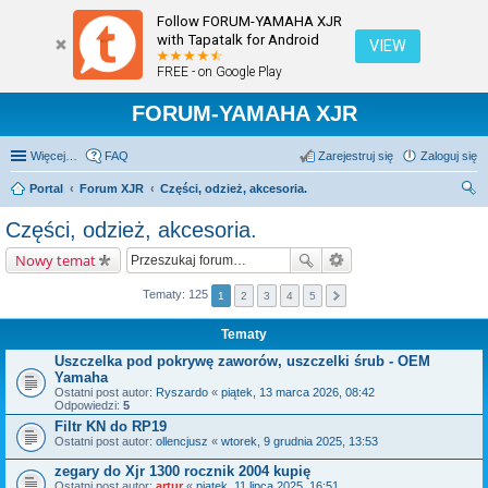
Follow FORUM-YAMAHA XJR
with Tapatalk for Android
VIEW
FREE - on Google Play
FORUM-YAMAHA XJR
Więcej…
FAQ
Zarejestruj się
Zaloguj się
Portal
Forum XJR
Części, odzież, akcesoria.
zu
Części, odzież, akcesoria.
kaj
Nowy temat
Tematy: 125
1
2
3
4
5
Tematy
Uszczelka pod pokrywę zaworów, uszczelki śrub - OEM
Yamaha
Ostatni post autor:
Ryszardo
«
piątek, 13 marca 2026, 08:42
Odpowiedzi:
5
Filtr KN do RP19
Ostatni post autor:
ollencjusz
«
wtorek, 9 grudnia 2025, 13:53
zegary do Xjr 1300 rocznik 2004 kupię
Ostatni post autor:
artur
«
piątek, 11 lipca 2025, 16:51