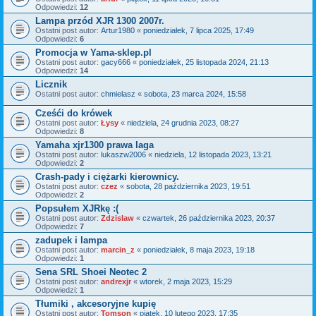
Odpowiedzi:
12
Lampa przód XJR 1300 2007r.
Ostatni post autor:
Artur1980
«
poniedziałek, 7 lipca 2025, 17:49
Odpowiedzi:
6
Promocja w Yama-sklep.pl
Ostatni post autor:
gacy666
«
poniedziałek, 25 listopada 2024, 21:13
Odpowiedzi:
14
Licznik
Ostatni post autor:
chmielasz
«
sobota, 23 marca 2024, 15:58
Cześći do krówek
Ostatni post autor:
Łysy
«
niedziela, 24 grudnia 2023, 08:27
Odpowiedzi:
8
Yamaha xjr1300 prawa laga
Ostatni post autor:
lukaszw2006
«
niedziela, 12 listopada 2023, 13:21
Odpowiedzi:
2
Crash-pady i ciężarki kierownicy.
Ostatni post autor:
czez
«
sobota, 28 października 2023, 19:51
Odpowiedzi:
2
Popsułem XJRkę :(
Ostatni post autor:
Zdzislaw
«
czwartek, 26 października 2023, 20:37
Odpowiedzi:
7
zadupek i lampa
Ostatni post autor:
marcin_z
«
poniedziałek, 8 maja 2023, 19:18
Odpowiedzi:
1
Sena SRL Shoei Neotec 2
Ostatni post autor:
andrexjr
«
wtorek, 2 maja 2023, 15:29
Odpowiedzi:
1
Tłumiki , akcesoryjne kupię
Ostatni post autor:
Tomson
«
piątek, 10 lutego 2023, 17:35