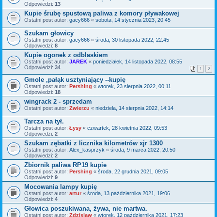
Odpowiedzi:
13
Kupie śrubę spustową paliwa z komory pływakowej
Ostatni post autor:
gacy666
«
sobota, 14 stycznia 2023, 20:45
Szukam głowicy
Ostatni post autor:
gacy666
«
środa, 30 listopada 2022, 22:45
Odpowiedzi:
8
Kupie ogonek z odblaskiem
Ostatni post autor:
JAREK
«
poniedziałek, 14 listopada 2022, 08:55
Odpowiedzi:
34
1
2
Gmole ,pałąk usztyniający --kupię
Ostatni post autor:
Pershing
«
wtorek, 23 sierpnia 2022, 00:11
Odpowiedzi:
18
wingrack 2 - sprzedam
Ostatni post autor:
Zwierzu
«
niedziela, 14 sierpnia 2022, 14:14
Tarcza na tył.
Ostatni post autor:
Łysy
«
czwartek, 28 kwietnia 2022, 09:53
Odpowiedzi:
2
Szukam zębatki z licznika kilometrów xjr 1300
Ostatni post autor:
Alex_kasprzyk
«
środa, 9 marca 2022, 20:50
Odpowiedzi:
2
Zbiornik paliwa RP19 kupie
Ostatni post autor:
Pershing
«
środa, 22 grudnia 2021, 09:05
Odpowiedzi:
9
Mocowania lampy kupię
Ostatni post autor:
artur
«
środa, 13 października 2021, 19:06
Odpowiedzi:
4
Głowica poszukiwana, żywa, nie martwa.
Ostatni post autor:
Zdzislaw
«
wtorek, 12 października 2021, 17:23