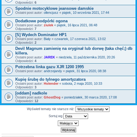
Odpowiedzi:
6
Spodnie motocyklowe jeansowe damskie
Ostatni post autor:
ollencjusz
«
piątek, 10 września 2021, 17:44
Dodatkowe podpórki ogona
Ostatni post autor:
ziulek
«
piątek, 16 lipca 2021, 06:48
Odpowiedzi:
7
[S] Wydech Dominator HP1
Ostatni post autor:
Biały
«
czwartek, 17 czerwca 2021, 13:02
Odpowiedzi:
2
Devil Magnum zamienię na oryginał lub dorwę (taka chęć;) db
killera.
Ostatni post autor:
JAREK
«
niedziela, 11 października 2020, 20:26
Odpowiedzi:
4
Potrzebna linka gazu XJR 1200 1995
Ostatni post autor:
andrzejandy
«
piątek, 31 lipca 2020, 08:38
Kupię śrubę do tylnego amortyzatora
Ostatni post autor:
Holender
«
sobota, 2 maja 2020, 10:33
Odpowiedzi:
3
[oddam] nadkole
Ostatni post autor:
GhostDog
«
poniedziałek, 30 marca 2020, 17:08
Odpowiedzi:
12
Wyświetl tematy nie starsze niż:
Sortuj wg