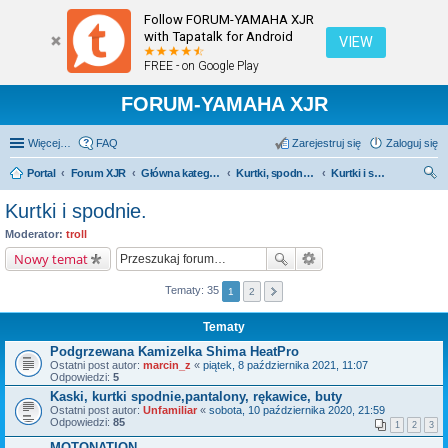
Follow FORUM-YAMAHA XJR
with Tapatalk for Android
VIEW
FREE - on Google Play
FORUM-YAMAHA XJR
Więcej…
FAQ
Zarejestruj się
Zaloguj się
Portal
Forum XJR
Główna kategoria forum
Kurtki, spodnie, kaski, buty, rękawice itp.
Kurtki i spodnie.
zu
Kurtki i spodnie.
kaj
Moderator:
troll
Nowy temat
Tematy: 35
1
2
Tematy
Podgrzewana Kamizelka Shima HeatPro
Ostatni post autor:
marcin_z
«
piątek, 8 października 2021, 11:07
Odpowiedzi:
5
Kaski, kurtki spodnie,pantalony, rękawice, buty
Ostatni post autor:
Unfamiliar
«
sobota, 10 października 2020, 21:59
Odpowiedzi:
85
1
2
3
MOTONATION