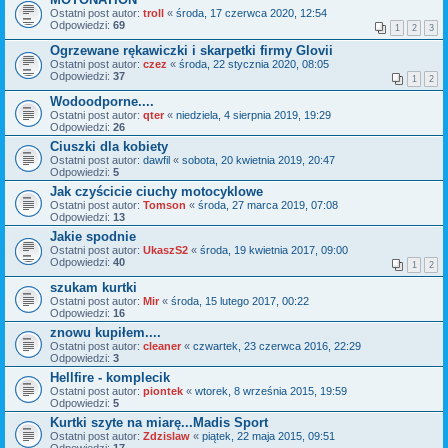
Ostatni post autor:
troll
«
środa, 17 czerwca 2020, 12:54
Odpowiedzi:
69
1
2
3
Ogrzewane rękawiczki i skarpetki firmy Glovii
Ostatni post autor:
czez
«
środa, 22 stycznia 2020, 08:05
Odpowiedzi:
37
1
2
Wodoodporne....
Ostatni post autor:
qter
«
niedziela, 4 sierpnia 2019, 19:29
Odpowiedzi:
26
Ciuszki dla kobiety
Ostatni post autor:
dawfil
«
sobota, 20 kwietnia 2019, 20:47
Odpowiedzi:
5
Jak czyścicie ciuchy motocyklowe
Ostatni post autor:
Tomson
«
środa, 27 marca 2019, 07:08
Odpowiedzi:
13
Jakie spodnie
Ostatni post autor:
UkaszS2
«
środa, 19 kwietnia 2017, 09:00
Odpowiedzi:
40
1
2
szukam kurtki
Ostatni post autor:
Mir
«
środa, 15 lutego 2017, 00:22
Odpowiedzi:
16
znowu kupiłem....
Ostatni post autor:
cleaner
«
czwartek, 23 czerwca 2016, 22:29
Odpowiedzi:
3
Hellfire - komplecik
Ostatni post autor:
piontek
«
wtorek, 8 września 2015, 19:59
Odpowiedzi:
5
Kurtki szyte na miarę...Madis Sport
Ostatni post autor:
Zdzislaw
«
piątek, 22 maja 2015, 09:51
Odpowiedzi:
17