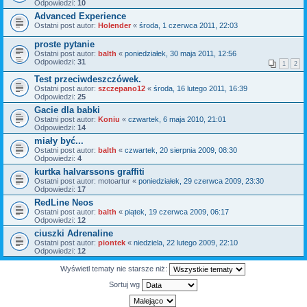
Odpowiedzi:
10
Advanced Experience
Ostatni post autor:
Holender
«
środa, 1 czerwca 2011, 22:03
proste pytanie
Ostatni post autor:
balth
«
poniedziałek, 30 maja 2011, 12:56
Odpowiedzi:
31
1
2
Test przeciwdeszczówek.
Ostatni post autor:
szczepano12
«
środa, 16 lutego 2011, 16:39
Odpowiedzi:
25
Gacie dla babki
Ostatni post autor:
Koniu
«
czwartek, 6 maja 2010, 21:01
Odpowiedzi:
14
miały być...
Ostatni post autor:
balth
«
czwartek, 20 sierpnia 2009, 08:30
Odpowiedzi:
4
kurtka halvarssons graffiti
Ostatni post autor:
motoartur
«
poniedziałek, 29 czerwca 2009, 23:30
Odpowiedzi:
17
RedLine Neos
Ostatni post autor:
balth
«
piątek, 19 czerwca 2009, 06:17
Odpowiedzi:
12
ciuszki Adrenaline
Ostatni post autor:
piontek
«
niedziela, 22 lutego 2009, 22:10
Odpowiedzi:
12
Wyświetl tematy nie starsze niż:
Sortuj wg