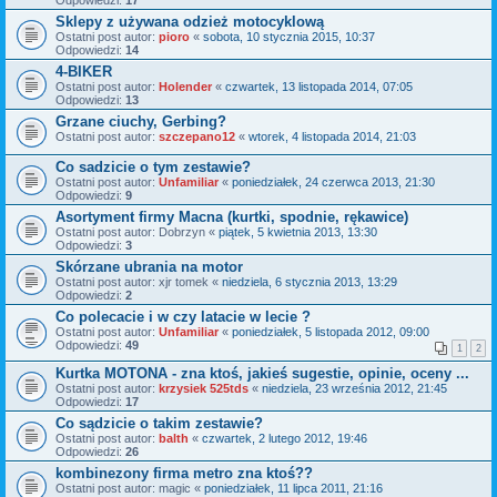
Sklepy z używana odzież motocyklową
Ostatni post autor:
pioro
«
sobota, 10 stycznia 2015, 10:37
Odpowiedzi:
14
4-BIKER
Ostatni post autor:
Holender
«
czwartek, 13 listopada 2014, 07:05
Odpowiedzi:
13
Grzane ciuchy, Gerbing?
Ostatni post autor:
szczepano12
«
wtorek, 4 listopada 2014, 21:03
Co sadzicie o tym zestawie?
Ostatni post autor:
Unfamiliar
«
poniedziałek, 24 czerwca 2013, 21:30
Odpowiedzi:
9
Asortyment firmy Macna (kurtki, spodnie, rękawice)
Ostatni post autor:
Dobrzyn
«
piątek, 5 kwietnia 2013, 13:30
Odpowiedzi:
3
Skórzane ubrania na motor
Ostatni post autor:
xjr tomek
«
niedziela, 6 stycznia 2013, 13:29
Odpowiedzi:
2
Co polecacie i w czy latacie w lecie ?
Ostatni post autor:
Unfamiliar
«
poniedziałek, 5 listopada 2012, 09:00
Odpowiedzi:
49
1
2
Kurtka MOTONA - zna ktoś, jakieś sugestie, opinie, oceny ...
Ostatni post autor:
krzysiek 525tds
«
niedziela, 23 września 2012, 21:45
Odpowiedzi:
17
Co sądzicie o takim zestawie?
Ostatni post autor:
balth
«
czwartek, 2 lutego 2012, 19:46
Odpowiedzi:
26
kombinezony firma metro zna ktoś??
Ostatni post autor:
magic
«
poniedziałek, 11 lipca 2011, 21:16