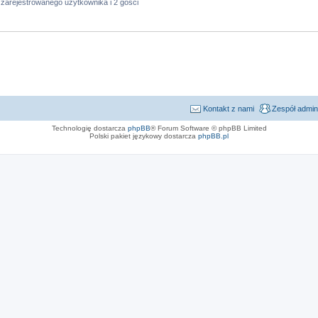
zarejestrowanego użytkownika i 2 gości
Kontakt z nami
Zespół admin
Technologię dostarcza
phpBB
® Forum Software © phpBB Limited
Polski pakiet językowy dostarcza
phpBB.pl