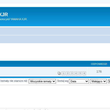
XJR
motocykli YAMAHA XJR.
ODPOWIEDZI
176
1
2
3
4
5
6
 tematy nie starsze niż:
Sortuj wg