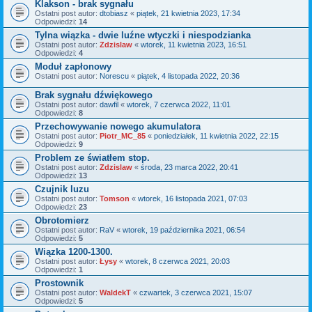
Klakson - brak sygnału
Ostatni post autor:
dtobiasz
«
piątek, 21 kwietnia 2023, 17:34
Odpowiedzi:
14
Tylna wiązka - dwie luźne wtyczki i niespodzianka
Ostatni post autor:
Zdzislaw
«
wtorek, 11 kwietnia 2023, 16:51
Odpowiedzi:
4
Moduł zapłonowy
Ostatni post autor:
Norescu
«
piątek, 4 listopada 2022, 20:36
Brak sygnału dźwiękowego
Ostatni post autor:
dawfil
«
wtorek, 7 czerwca 2022, 11:01
Odpowiedzi:
8
Przechowywanie nowego akumulatora
Ostatni post autor:
Piotr_MC_85
«
poniedziałek, 11 kwietnia 2022, 22:15
Odpowiedzi:
9
Problem ze światłem stop.
Ostatni post autor:
Zdzislaw
«
środa, 23 marca 2022, 20:41
Odpowiedzi:
13
Czujnik luzu
Ostatni post autor:
Tomson
«
wtorek, 16 listopada 2021, 07:03
Odpowiedzi:
23
Obrotomierz
Ostatni post autor:
RaV
«
wtorek, 19 października 2021, 06:54
Odpowiedzi:
5
Wiązka 1200-1300.
Ostatni post autor:
Łysy
«
wtorek, 8 czerwca 2021, 20:03
Odpowiedzi:
1
Prostownik
Ostatni post autor:
WaldekT
«
czwartek, 3 czerwca 2021, 15:07
Odpowiedzi:
5