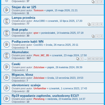
Odpowiedzi:
37
1
2
Stojan do wr 125
Ostatni post autor:
Tomson
«
piątek, 15 maja 2026, 21:21
Odpowiedzi:
11
Lampa przednia
Ostatni post autor:
Artur1980
«
czwartek, 10 lipca 2025, 17:20
Odpowiedzi:
77
1
2
3
Brak prądu
Ostatni post autor:
qter
«
poniedziałek, 14 kwietnia 2025, 07:18
Odpowiedzi:
30
1
2
Podłączenie kabli WN
Ostatni post autor:
Cezi301
«
środa, 26 marca 2025, 20:11
Odpowiedzi:
9
Akumulator.
Ostatni post autor:
Piotr_MC_85
«
czwartek, 23 maja 2024, 17:50
Odpowiedzi:
367
1
…
10
11
12
13
Cewki
Ostatni post autor:
Zdzislaw
«
piątek, 26 kwietnia 2024, 09:39
Odpowiedzi:
2
Migacze, klosz
Ostatni post autor:
Zdzislaw
«
środa, 13 września 2023, 19:53
Odpowiedzi:
7
obrotomierz szaleje
Ostatni post autor:
Unfamiliar
«
czwartek, 1 czerwca 2023, 17:43
Odpowiedzi:
22
Rp19 wypadanie zapłonów, uszkodzony ECU?
Ostatni post autor:
Pershing
«
niedziela, 23 kwietnia 2023, 14:37
Odpowiedzi:
10