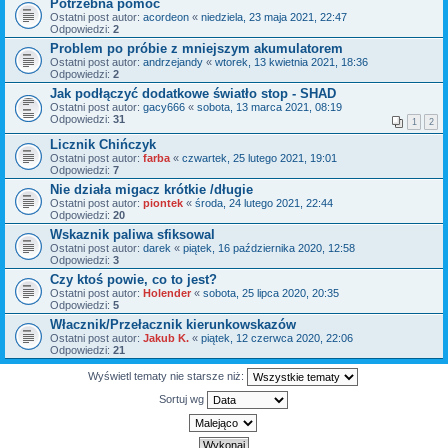
Potrzebna pomoc
Ostatni post autor:
acordeon
«
niedziela, 23 maja 2021, 22:47
Odpowiedzi:
2
Problem po próbie z mniejszym akumulatorem
Ostatni post autor:
andrzejandy
«
wtorek, 13 kwietnia 2021, 18:36
Odpowiedzi:
2
Jak podłączyć dodatkowe światło stop - SHAD
Ostatni post autor:
gacy666
«
sobota, 13 marca 2021, 08:19
Odpowiedzi:
31
1
2
Licznik Chińczyk
Ostatni post autor:
farba
«
czwartek, 25 lutego 2021, 19:01
Odpowiedzi:
7
Nie działa migacz krótkie /długie
Ostatni post autor:
piontek
«
środa, 24 lutego 2021, 22:44
Odpowiedzi:
20
Wskaznik paliwa sfiksowal
Ostatni post autor:
darek
«
piątek, 16 października 2020, 12:58
Odpowiedzi:
3
Czy ktoś powie, co to jest?
Ostatni post autor:
Holender
«
sobota, 25 lipca 2020, 20:35
Odpowiedzi:
5
Włacznik/Przełacznik kierunkowskazów
Ostatni post autor:
Jakub K.
«
piątek, 12 czerwca 2020, 22:06
Odpowiedzi:
21
Wyświetl tematy nie starsze niż:
Sortuj wg