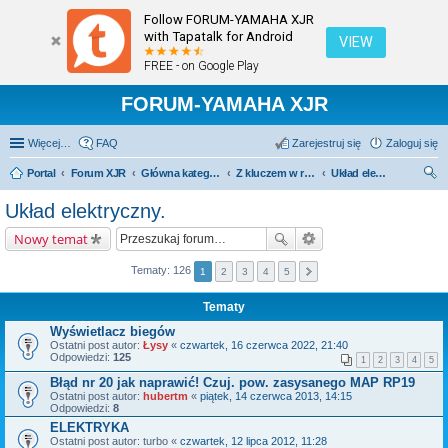
Follow FORUM-YAMAHA XJR
with Tapatalk for Android
VIEW
FREE - on Google Play
FORUM-YAMAHA XJR
Więcej…
FAQ
Zarejestruj się
Zaloguj się
Portal
Forum XJR
Główna kategoria forum
Z kluczem w ręku.
Układ elektryczny.
zu
Układ elektryczny.
kaj
Nowy temat
Tematy: 126
1
2
3
4
5
Tematy
Wyświetlacz biegów
Ostatni post autor:
Łysy
«
czwartek, 16 czerwca 2022, 21:40
Odpowiedzi:
125
1
2
3
4
5
Błąd nr 20 jak naprawić! Czuj. pow. zasysanego MAP RP19
Ostatni post autor:
hubertm
«
piątek, 14 czerwca 2013, 14:15
Odpowiedzi:
8
ELEKTRYKA
Ostatni post autor:
turbo
«
czwartek, 12 lipca 2012, 11:28