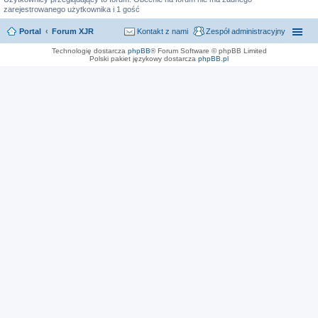
zarejestrowanego użytkownika i 1 gość
Portal
Forum XJR
Kontakt z nami
Zespół administracyjny
Technologię dostarcza
phpBB
® Forum Software © phpBB Limited
Polski pakiet językowy dostarcza
phpBB.pl