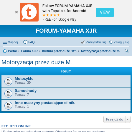
Follow FORUM-YAMAHA XJR
with Tapatalk for Android
VIEW
FREE - on Google Play
FORUM-YAMAHA XJR
Więcej…
FAQ
Zarejestruj się
Zaloguj się
Portal
Forum XJR
Kultura przez duże "K".
Motoryzacja przez duże M.
zu
Motoryzacja przez duże M.
kaj
Forum
Motocykle
Tematy:
30
Samochody
Tematy:
7
Inne maszyny posiadające silnik.
Tematy:
1
Przejdź do
KTO JEST ONLINE
Użytkownicy przeglądający to forum: Obecnie na forum nie ma żadnego