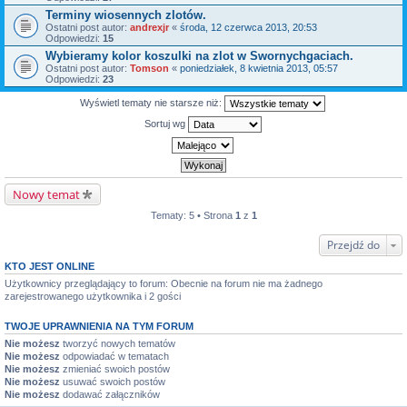
Terminy wiosennych zlotów.
Ostatni post autor:
andrexjr
«
środa, 12 czerwca 2013, 20:53
Odpowiedzi:
15
Wybieramy kolor koszulki na zlot w Swornychgaciach.
Ostatni post autor:
Tomson
«
poniedziałek, 8 kwietnia 2013, 05:57
Odpowiedzi:
23
Wyświetl tematy nie starsze niż:
Sortuj wg
Nowy temat
Tematy: 5 • Strona
1
z
1
Przejdź do
KTO JEST ONLINE
Użytkownicy przeglądający to forum: Obecnie na forum nie ma żadnego
zarejestrowanego użytkownika i 2 gości
TWOJE UPRAWNIENIA NA TYM FORUM
Nie możesz
tworzyć nowych tematów
Nie możesz
odpowiadać w tematach
Nie możesz
zmieniać swoich postów
Nie możesz
usuwać swoich postów
Nie możesz
dodawać załączników