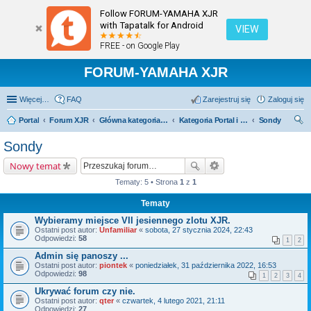
Follow FORUM-YAMAHA XJR
with Tapatalk for Android
VIEW
FREE - on Google Play
FORUM-YAMAHA XJR
Więcej…
FAQ
Zarejestruj się
Zaloguj się
Portal
Forum XJR
Główna kategoria forum
Kategoria Portal i Sondy
Sondy
zu
Sondy
kaj
Nowy temat
Tematy: 5 • Strona
1
z
1
Tematy
Wybieramy miejsce VII jesiennego zlotu XJR.
Ostatni post autor:
Unfamiliar
«
sobota, 27 stycznia 2024, 22:43
Odpowiedzi:
58
1
2
Admin się panoszy ...
Ostatni post autor:
piontek
«
poniedziałek, 31 października 2022, 16:53
Odpowiedzi:
98
1
2
3
4
Ukrywać forum czy nie.
Ostatni post autor:
qter
«
czwartek, 4 lutego 2021, 21:11
Odpowiedzi:
27