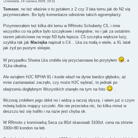
niedziela, 14 czerwca 2026, 19:11
P
o
Tomson
, no też właśnie o to pytałem z 2 czy 3 lata temu jak do N2 się
s
przymierzałem. Bo były komentarze odnośnie takich egzemplarzy.
t
Przymierzałem też kilka dni temu w RRmoto Schuberty C5, i inne
wszystko co na półce było szczękowe i integralne, no i jak za ostatnim
razem jakościowo na moje N3 była lepsza. C5 szczęka większe luzy,
szybka tak jak
Maciejka
napisał o C4... Lka za małą o wiele, a XL latał
jak żyd po pustym sklepie.
W przypadku Shoeia Lka zrobiła się przyciasnawa bo przytyłem
, a
XLka idealna.
Ale wziąłem HJC RPHA 91 i kurde wlazł na dynie bardzo głęboko, aż
mnie zastanawiać zaczęło, czy może HJC wybrać, to jednak po
obejrzeniu dogłębnym Wszystkich stanęło na tym na foto
.
Wczoraj zrobiłem jego oblot no i widzę a raczej słyszę, i wiem już o czym
mówią ludzie mający szczeki. Ale nie przecieka nic, bo kilka minut w
deszczu też się trafiło i na razie jest chyba ok.
W RRmoto z kominiarką Seca za 80zł skasowali 3100zł, cena na stronie
3300+80 kondon na łeb.