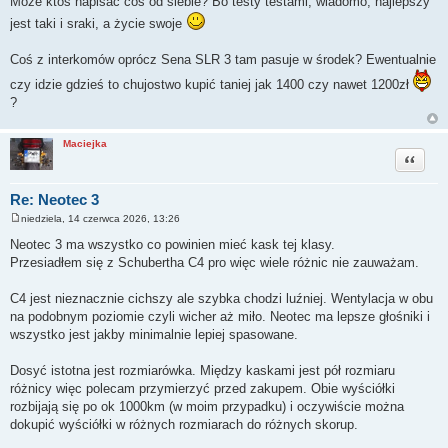
Może ktoś napisać coś od siebie? Bo testy testami, wiadomo, najlepszy
jest taki i sraki, a życie swoje
Coś z interkomów oprócz Sena SLR 3 tam pasuje w środek? Ewentualnie
czy idzie gdzieś to chujostwo kupić taniej jak 1400 czy nawet 1200zł
?
Maciejka
Cytuj
Re: Neotec 3
niedziela, 14 czerwca 2026, 13:26
P
o
Neotec 3 ma wszystko co powinien mieć kask tej klasy.
s
Przesiadłem się z Schubertha C4 pro więc wiele różnic nie zauważam.
t
C4 jest nieznacznie cichszy ale szybka chodzi luźniej. Wentylacja w obu
na podobnym poziomie czyli wicher aż miło. Neotec ma lepsze głośniki i
wszystko jest jakby minimalnie lepiej spasowane.
Dosyć istotna jest rozmiarówka. Między kaskami jest pół rozmiaru
różnicy więc polecam przymierzyć przed zakupem. Obie wyściółki
rozbijają się po ok 1000km (w moim przypadku) i oczywiście można
dokupić wyściółki w różnych rozmiarach do różnych skorup.