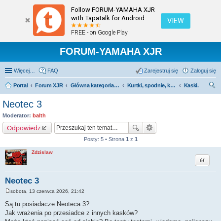
Follow FORUM-YAMAHA XJR
with Tapatalk for Android
VIEW
FREE - on Google Play
FORUM-YAMAHA XJR
Więcej…
FAQ
Zarejestruj się
Zaloguj się
Portal
Forum XJR
Główna kategoria forum
Kurtki, spodnie, kaski, buty, rękawice itp.
Kaski.
zu
Neotec 3
kaj
Moderator:
balth
Odpowiedz
Posty: 5 • Strona
1
z
1
Zdzislaw
Cytuj
Neotec 3
sobota, 13 czerwca 2026, 21:42
P
o
Są tu posiadacze Neoteca 3?
s
Jak wrażenia po przesiadce z innych kasków?
t