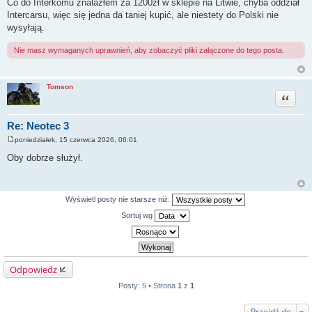
Co do Interkomu znalazłem za 1200zł w sklepie na Litwie, chyba oddział
Intercarsu, więc się jedna da taniej kupić, ale niestety do Polski nie
wysyłają.
Nie masz wymaganych uprawnień, aby zobaczyć pliki załączone do tego posta.
Tomson
Cytuj
Re: Neotec 3
poniedziałek, 15 czerwca 2026, 06:01
P
o
Oby dobrze służył.
s
t
Wyświetl posty nie starsze niż:
Sortuj wg
Odpowiedz
Posty: 5 • Strona
1
z
1
Przejdź do