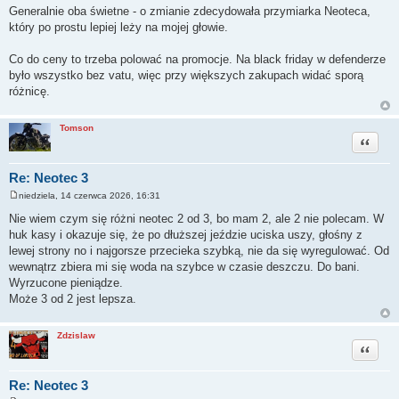
Generalnie oba świetne - o zmianie zdecydowała przymiarka Neoteca,
który po prostu lepiej leży na mojej głowie.
Co do ceny to trzeba polować na promocje. Na black friday w defenderze
było wszystko bez vatu, więc przy większych zakupach widać sporą
różnicę.
Tomson
Cytuj
Re: Neotec 3
niedziela, 14 czerwca 2026, 16:31
P
o
Nie wiem czym się różni neotec 2 od 3, bo mam 2, ale 2 nie polecam. W
s
huk kasy i okazuje się, że po dłuższej jeździe uciska uszy, głośny z
t
lewej strony no i najgorsze przecieka szybką, nie da się wyregulować. Od
wewnątrz zbiera mi się woda na szybce w czasie deszczu. Do bani.
Wyrzucone pieniądze.
Może 3 od 2 jest lepsza.
Zdzislaw
Cytuj
Re: Neotec 3