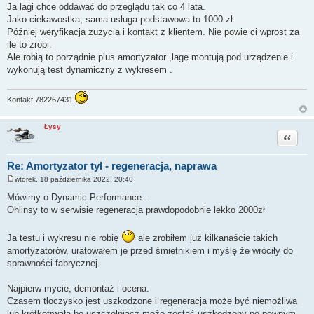
Ja lagi chce oddawać do przeglądu tak co 4 lata.
Jako ciekawostka, sama usługa podstawowa to 1000 zł.
Później weryfikacja zużycia i kontakt z klientem. Nie powie ci wprost za
ile to zrobi.
Ale robią to porządnie plus amortyzator ,lagę montują pod urządzenie i
wykonują test dynamiczny z wykresem .
Kontakt 782267431
Łysy
Cytuj
Re: Amortyzator tył - regeneracja, naprawa
wtorek, 18 października 2022, 20:40
P
o
Mówimy o Dynamic Performance...
s
Ohlinsy to w serwisie regeneracja prawdopodobnie lekko 2000zł
t
Ja testu i wykresu nie robię
ale zrobiłem już kilkanaście takich
amortyzatorów, uratowałem je przed śmietnikiem i myślę że wróciły do
sprawności fabrycznej.
Najpierw mycie, demontaż i ocena.
Czasem tłoczysko jest uszkodzone i regeneracja może być niemożliwa
lub krótkotrwała bo uszczelniacz może zostać uszkodzony po pewnym