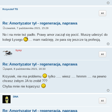
Krzysztof TG
Cytuj
Re: Amortyzator tył - regeneracja, naprawa
czwartek, 7 października 2021, 15:29
P
o
No i na mnie też padło. Prawy amor zaczął się pocić. Muszę uderzyć do
s
kolegi Łysego
.... mam nadzieję, że para się jeszcze tą profesją.
t
Łysy
Cytuj
Re: Amortyzator tył - regeneracja, naprawa
piątek, 8 października 2021, 16:33
P
o
Krzysiek, nie ma problemu
tylko ..... wiesz .... hmmm .... na pewno
s
t
chcesz żebym JA to zrobił ???
Chyba mnie nie kojarzysz
DNA
Cytuj
Re: Amortyzator tył - regeneracja, naprawa