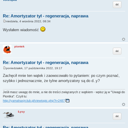
Cytuj
Re: Amortyzator tył - regeneracja, naprawa
niedziela, 4 września 2022, 08:34
P
o
Wysłałem wiadomość
s
t
piontek
Cytuj
Re: Amortyzator tył - regeneracja, naprawa
poniedziałek, 17 października 2022, 19:17
P
o
Zachęcił mnie ten wątek i zaowocowało to pytaniem: po czym poznać,
s
szybko i jednoznacznie, że tylne amortyzatory są do d..y?
t
Jeśli masz uwagę do mnie, a nie do treści związanych z wątkiem - wpisz ją w "Uwagi do
Piontka". Czyli tu:
http://yamahaxjrclub.pl/viewtopic.php?t=2487
Łysy
Cytuj
Re: Amortyzator tył - regeneracja, naprawa