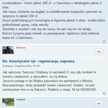
rozwiertakiem - koszt jakieś 200 zł - u Sancheza z detalingiem jakieś 2
koła.
Jak masz ciśnienie na wygląd, to szkiełkowanie korpusów i proszek na
sprężyny to jakieś 150 zł.
Koszt podchodzących simeringów w Agromie jakieś 4 złote - trzeba lekko
podszlifować gumę, żeby weszły.
Zbiornika z azotem i tak się nie rusza, bo tam się nic nie dzieje.
Dorzuć Łysemu parę stówek za poświęcenie i będziesz miał zrobione
lepiej niż u Sancheza.
Tomson
Cytuj
Re: Amortyzator tył - regeneracja, naprawa
sobota, 3 kwietnia 2021, 07:55
P
o
Jak wpiszesz Sanczez Otrębusy to wyświetli Ci się cały kontakt to
s
serwisu zawieszeń, a słyszałem, że są dobrzy.
t
Jeszcze podaję nr do Wojtka (nazwiska nie pamiętam) z Mińska
Mazowieckiego, który prowadzi serwis zawieszeń. Dodam, że jest
serwisantem ktm-a na Dakarze. Robiłem u niego. Nr tel 501092340.
sebaxll
Cytuj