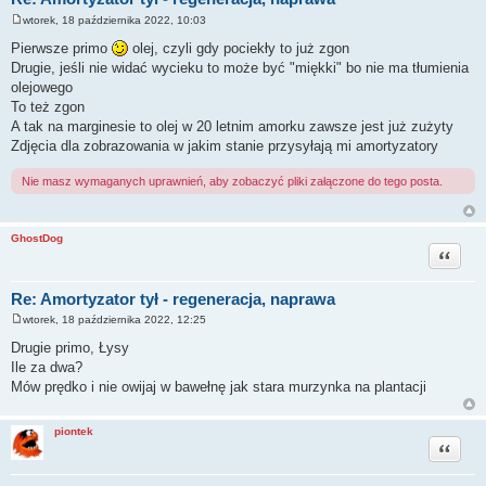
wtorek, 18 października 2022, 10:03
P
o
Pierwsze primo
olej, czyli gdy pociekły to już zgon
s
Drugie, jeśli nie widać wycieku to może być "miękki" bo nie ma tłumienia
t
olejowego
To też zgon
A tak na marginesie to olej w 20 letnim amorku zawsze jest już zużyty
Zdjęcia dla zobrazowania w jakim stanie przysyłają mi amortyzatory
Nie masz wymaganych uprawnień, aby zobaczyć pliki załączone do tego posta.
GhostDog
Cytuj
Re: Amortyzator tył - regeneracja, naprawa
wtorek, 18 października 2022, 12:25
P
o
Drugie primo, Łysy
s
Ile za dwa?
t
Mów prędko i nie owijaj w bawełnę jak stara murzynka na plantacji
piontek
Cytuj