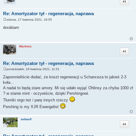
Cytuj
Re: Amortyzator tył - regeneracja, naprawa
sobota, 17 kwietnia 2021, 19:55
P
o
dorabiam
s
t
Martinez
Cytuj
Re: Amortyzator tył - regeneracja, naprawa
poniedziałek, 19 kwietnia 2021, 11:51
P
o
Zapomnieliście dodać, że koszt regeneracji u Schanceza to jakieś 2-3
s
koła...
t
A nadal to będą stare amory. Mi się udało wyjąć Ohlinsy za chyba 1000 zł
? w stanie mint - oczywiście, dzięki Pershingowi.
Tłumiki orgo też i parę innych rzeczy
Pershing is my XJR Ewangelist
sebaxll
Cytuj