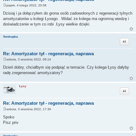
piątek, 4 lutego 2022, 20:58
P
o
Dzisiaj i ja dołączyłem do grona osób zadowolonych z regeneracji tylnych
s
amortyzatorów u kolegi Łysego . Widać że kolega ma ogromną wiedzę i
t
doświadczenie w tym co robi .Łysy wielkie dzięki.
Vontrupka
Cytuj
Re: Amortyzator tył - regeneracja, naprawa
sobota, 3 września 2022, 06:14
P
o
Dzień dobry, chciałbym się podpiąć w temacie. Czy kolega Łysy dałyby
s
radę zregenerować amortyzatory?
t
Łysy
Cytuj
Re: Amortyzator tył - regeneracja, naprawa
sobota, 3 września 2022, 17:39
P
o
Spoko
s
Pisz priv
t
Vontrupka