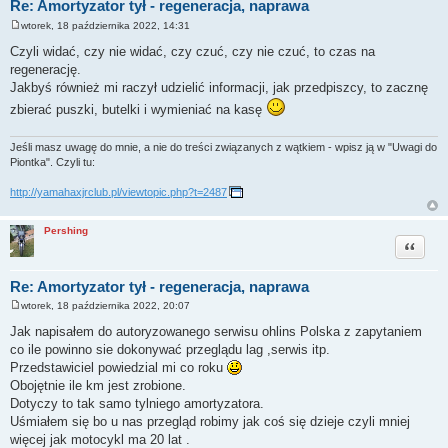
Re: Amortyzator tył - regeneracja, naprawa
wtorek, 18 października 2022, 14:31
P
o
Czyli widać, czy nie widać, czy czuć, czy nie czuć, to czas na
s
regenerację.
t
Jakbyś również mi raczył udzielić informacji, jak przedpiszcy, to zacznę
zbierać puszki, butelki i wymieniać na kasę
Jeśli masz uwagę do mnie, a nie do treści związanych z wątkiem - wpisz ją w "Uwagi do
Piontka". Czyli tu:
http://yamahaxjrclub.pl/viewtopic.php?t=2487
Pershing
Cytuj
Re: Amortyzator tył - regeneracja, naprawa
wtorek, 18 października 2022, 20:07
P
o
Jak napisałem do autoryzowanego serwisu ohlins Polska z zapytaniem
s
co ile powinno sie dokonywać przeglądu lag ,serwis itp.
t
Przedstawiciel powiedzial mi co roku
Obojętnie ile km jest zrobione.
Dotyczy to tak samo tylniego amortyzatora.
Uśmiałem się bo u nas przegląd robimy jak coś się dzieje czyli mniej
więcej jak motocykl ma 20 lat .