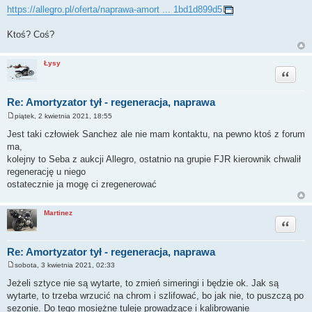
https://allegro.pl/oferta/naprawa-amort ... 1bd1d899d5
Ktoś? Coś?
Łysy
Cytuj
Re: Amortyzator tył - regeneracja, naprawa
piątek, 2 kwietnia 2021, 18:55
P
o
Jest taki człowiek Sanchez ale nie mam kontaktu, na pewno ktoś z forum
s
ma,
t
kolejny to Seba z aukcji Allegro, ostatnio na grupie FJR kierownik chwalił
regenerację u niego
ostatecznie ja mogę ci zregenerować
Martinez
Cytuj
Re: Amortyzator tył - regeneracja, naprawa
sobota, 3 kwietnia 2021, 02:33
P
o
Jeżeli sztyce nie są wytarte, to zmień simeringi i będzie ok. Jak są
s
wytarte, to trzeba wrzucić na chrom i szlifować, bo jak nie, to puszczą po
t
sezonie. Do tego mosiężne tuleje prowadzące i kalibrowanie