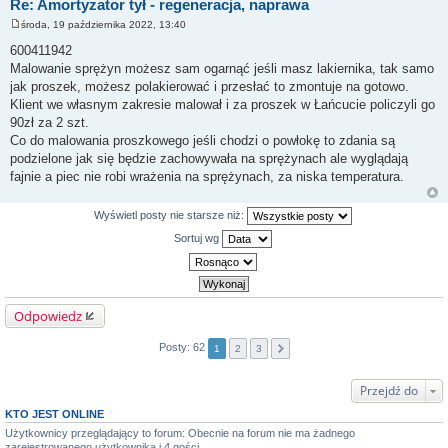
Re: Amortyzator tył - regeneracja, naprawa
środa, 19 października 2022, 13:40
P
o
600411942
s
Malowanie sprężyn możesz sam ogarnąć jeśli masz lakiernika, tak samo
t
jak proszek, możesz polakierować i przesłać to zmontuje na gotowo.
Klient we własnym zakresie malował i za proszek w Łańcucie policzyli go
90zł za 2 szt.
Co do malowania proszkowego jeśli chodzi o powłokę to zdania są
podzielone jak się będzie zachowywała na sprężynach ale wyglądają
fajnie a piec nie robi wrażenia na sprężynach, za niska temperatura.
Wyświetl posty nie starsze niż:
Sortuj wg
Odpowiedz
Posty: 62
1
2
3
Przejdź do
KTO JEST ONLINE
Użytkownicy przeglądający to forum: Obecnie na forum nie ma żadnego
zarejestrowanego użytkownika i 4 gości