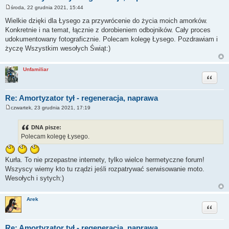
środa, 22 grudnia 2021, 15:44
P
o
Wielkie dzięki dla Łysego za przywrócenie do życia moich amorków.
s
Konkretnie i na temat, łącznie z dorobieniem odbojników. Cały proces
t
udokumentowany fotograficznie. Polecam kolegę Łysego. Pozdrawiam i
życzę Wszystkim wesołych Świąt:)
Unfamiliar
Cytuj
Re: Amortyzator tył - regeneracja, naprawa
czwartek, 23 grudnia 2021, 17:19
P
o
s
DNA pisze:
t
Polecam kolegę Łysego.
Kurła. To nie przepastne internety, tylko wielce hermetyczne forum!
Wszyscy wiemy kto tu rządzi jeśli rozpatrywać serwisowanie moto.
Wesołych i sytych:)
Arek
Cytuj
Re: Amortyzator tył - regeneracja, naprawa