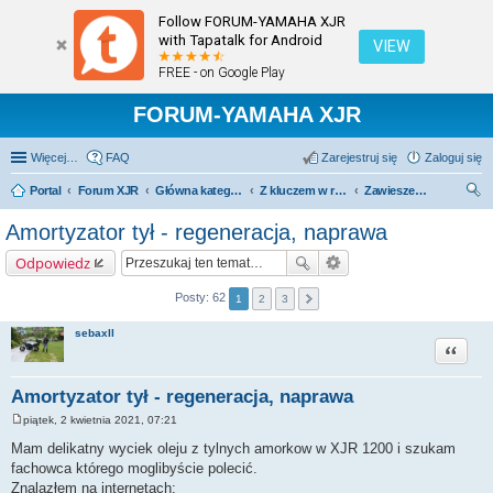
Follow FORUM-YAMAHA XJR
with Tapatalk for Android
VIEW
FREE - on Google Play
FORUM-YAMAHA XJR
Więcej…
FAQ
Zarejestruj się
Zaloguj się
Portal
Forum XJR
Główna kategoria forum
Z kluczem w ręku.
Zawieszenie i koła.
zu
Amortyzator tył - regeneracja, naprawa
kaj
Odpowiedz
Posty: 62
1
2
3
sebaxll
Cytuj
Amortyzator tył - regeneracja, naprawa
piątek, 2 kwietnia 2021, 07:21
P
o
Mam delikatny wyciek oleju z tylnych amorkow w XJR 1200 i szukam
s
fachowca którego moglibyście polecić.
t
Znalazłem na internetach: