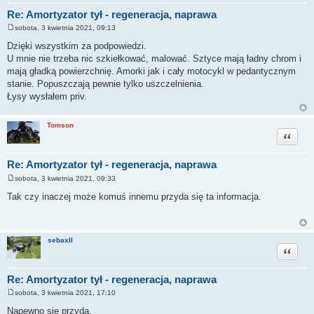
Re: Amortyzator tył - regeneracja, naprawa
sobota, 3 kwietnia 2021, 09:13
P
o
Dzięki wszystkim za podpowiedzi.
s
U mnie nie trzeba nic szkiełkować, malować. Sztyce mają ładny chrom i
t
mają gładką powierzchnię. Amorki jak i cały motocykl w pedantycznym
stanie. Popuszczają pewnie tylko uszczelnienia.
Łysy wysłałem priv.
Tomson
Cytuj
Re: Amortyzator tył - regeneracja, naprawa
sobota, 3 kwietnia 2021, 09:33
P
o
Tak czy inaczej może komuś innemu przyda się ta informacja.
s
t
sebaxll
Cytuj
Re: Amortyzator tył - regeneracja, naprawa
sobota, 3 kwietnia 2021, 17:10
P
o
Napewno się przyda.