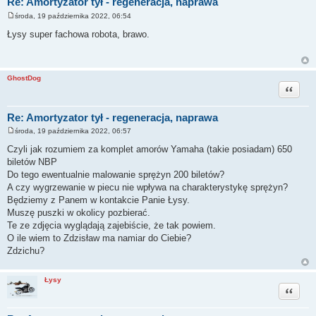
Re: Amortyzator tył - regeneracja, naprawa
środa, 19 października 2022, 06:54
P
o
Łysy super fachowa robota, brawo.
s
t
GhostDog
Cytuj
Re: Amortyzator tył - regeneracja, naprawa
środa, 19 października 2022, 06:57
P
o
Czyli jak rozumiem za komplet amorów Yamaha (takie posiadam) 650
s
biletów NBP
t
Do tego ewentualnie malowanie sprężyn 200 biletów?
A czy wygrzewanie w piecu nie wpływa na charakterystykę sprężyn?
Będziemy z Panem w kontakcie Panie Łysy.
Muszę puszki w okolicy pozbierać.
Te ze zdjęcia wyglądają zajebiście, że tak powiem.
O ile wiem to Zdzisław ma namiar do Ciebie?
Zdzichu?
Łysy
Cytuj