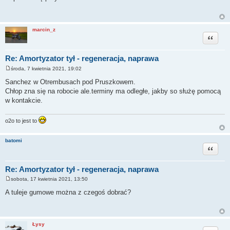
s
t
marcin_z
Cytuj
Re: Amortyzator tył - regeneracja, naprawa
środa, 7 kwietnia 2021, 19:02
P
o
Sanchez w Otrembusach pod Pruszkowem.
s
Chłop zna się na robocie ale.terminy ma odległe, jakby so służę pomocą
t
w kontakcie.
o2o to jest to
batomi
Cytuj
Re: Amortyzator tył - regeneracja, naprawa
sobota, 17 kwietnia 2021, 13:50
P
o
A tuleje gumowe można z czegoś dobrać?
s
t
Łysy