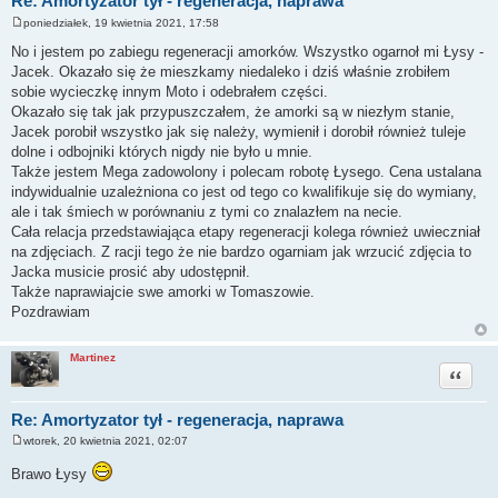
Re: Amortyzator tył - regeneracja, naprawa
poniedziałek, 19 kwietnia 2021, 17:58
P
o
No i jestem po zabiegu regeneracji amorków. Wszystko ogarnoł mi Łysy -
s
Jacek. Okazało się że mieszkamy niedaleko i dziś właśnie zrobiłem
t
sobie wycieczkę innym Moto i odebrałem części.
Okazało się tak jak przypuszczałem, że amorki są w niezłym stanie,
Jacek porobił wszystko jak się należy, wymienił i dorobił również tuleje
dolne i odbojniki których nigdy nie było u mnie.
Także jestem Mega zadowolony i polecam robotę Łysego. Cena ustalana
indywidualnie uzależniona co jest od tego co kwalifikuje się do wymiany,
ale i tak śmiech w porównaniu z tymi co znalazłem na necie.
Cała relacja przedstawiająca etapy regeneracji kolega również uwieczniał
na zdjęciach. Z racji tego że nie bardzo ogarniam jak wrzucić zdjęcia to
Jacka musicie prosić aby udostępnił.
Także naprawiajcie swe amorki w Tomaszowie.
Pozdrawiam
Martinez
Cytuj
Re: Amortyzator tył - regeneracja, naprawa
wtorek, 20 kwietnia 2021, 02:07
P
o
Brawo Łysy
s
t