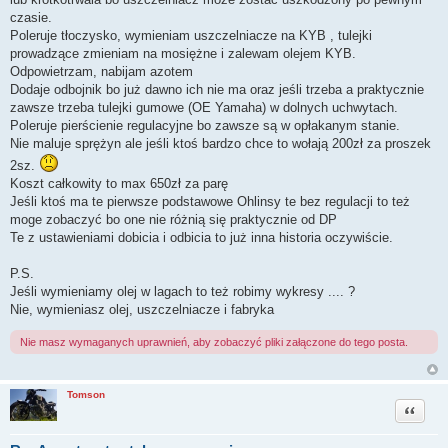
czasie.
Poleruje tłoczysko, wymieniam uszczelniacze na KYB , tulejki
prowadzące zmieniam na mosiężne i zalewam olejem KYB.
Odpowietrzam, nabijam azotem
Dodaje odbojnik bo już dawno ich nie ma oraz jeśli trzeba a praktycznie
zawsze trzeba tulejki gumowe (OE Yamaha) w dolnych uchwytach.
Poleruje pierścienie regulacyjne bo zawsze są w opłakanym stanie.
Nie maluje sprężyn ale jeśli ktoś bardzo chce to wołają 200zł za proszek
2sz.
Koszt całkowity to max 650zł za parę
Jeśli ktoś ma te pierwsze podstawowe Ohlinsy te bez regulacji to też
moge zobaczyć bo one nie różnią się praktycznie od DP
Te z ustawieniami dobicia i odbicia to już inna historia oczywiście.
P.S.
Jeśli wymieniamy olej w lagach to też robimy wykresy .... ?
Nie, wymieniasz olej, uszczelniacze i fabryka
Nie masz wymaganych uprawnień, aby zobaczyć pliki załączone do tego posta.
Tomson
Cytuj