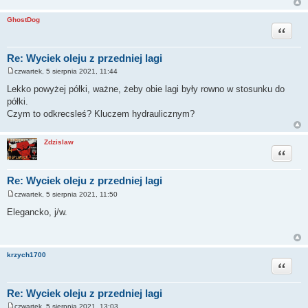
GhostDog
Cytuj
Re: Wyciek oleju z przedniej lagi
czwartek, 5 sierpnia 2021, 11:44
P
o
Lekko powyżej półki, ważne, żeby obie lagi były rowno w stosunku do
s
półki.
t
Czym to odkrecsleś? Kluczem hydraulicznym?
Zdzislaw
Cytuj
Re: Wyciek oleju z przedniej lagi
czwartek, 5 sierpnia 2021, 11:50
P
o
Elegancko, j/w.
s
t
krzych1700
Cytuj
Re: Wyciek oleju z przedniej lagi
czwartek, 5 sierpnia 2021, 13:03