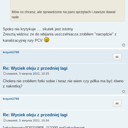
Mów co chcesz, ale sprawdzone na paru sprzętach i zawsze dawał
rade
Spoko nie krytykuje .... skutek jest istotny
Zresztą widzisz że do wbijania uszczelniacza zrobiłem "narzędzie" z
kanalizacyjnej rury PCV
krzych1700
Cytuj
Re: Wyciek oleju z przedniej lagi
czwartek, 5 sierpnia 2021, 10:25
P
o
Cholera nie zrobiłem fotki sobie i teraz nie wiem czy półka ma być równo
s
z nakretką?
t
krzych1700
Cytuj
Re: Wyciek oleju z przedniej lagi
czwartek, 5 sierpnia 2021, 10:34
P
o
[attachment=0]20210805_112200.jpg[/attachment