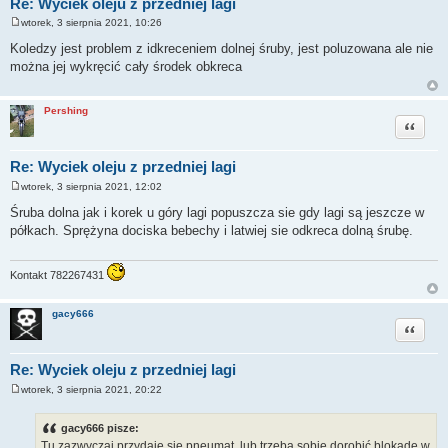
Re: Wyciek oleju z przedniej lagi
wtorek, 3 sierpnia 2021, 10:26
P
o
Koledzy jest problem z idkreceniem dolnej śruby, jest poluzowana ale nie
s
można jej wykręcić cały środek obkreca
t
Pershing
Cytuj
Re: Wyciek oleju z przedniej lagi
wtorek, 3 sierpnia 2021, 12:02
P
o
Śruba dolna jak i korek u góry lagi popuszcza sie gdy lagi są jeszcze w
s
półkach. Sprężyna dociska bebechy i latwiej sie odkreca dolną śrubę.
t
Kontakt 782267431
gacy666
Cytuj
Re: Wyciek oleju z przedniej lagi
wtorek, 3 sierpnia 2021, 20:22
P
o
s
gacy666 pisze:
t
Tu zazwyczaj przydaje się pneumat, lub trzeba sobie dorobić blokadę w