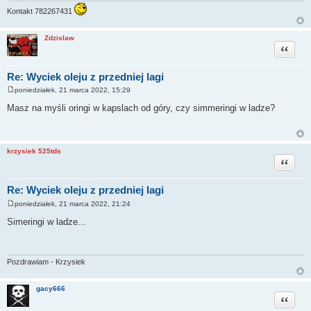
Kontakt 782267431
Zdzislaw
Cytuj
Re: Wyciek oleju z przedniej lagi
poniedziałek, 21 marca 2022, 15:29
P
o
Masz na myśli oringi w kapslach od góry, czy simmeringi w ladze?
s
t
krzysiek 525tds
Cytuj
Re: Wyciek oleju z przedniej lagi
poniedziałek, 21 marca 2022, 21:24
P
o
Simeringi w ladze...
s
t
Pozdrawiam - Krzysiek
gacy666
Cytuj