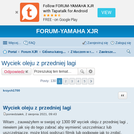
Follow FORUM-YAMAHA XJR
with Tapatalk for Android
VIEW
FREE - on Google Play
FORUM-YAMAHA XJR
Więcej…
FAQ
Zarejestruj się
Zaloguj się
Portal
Forum XJR
Główna kategoria forum
Z kluczem w ręku.
Zawieszenie i koła.
zu
Wyciek oleju z przedniej lagi
kaj
Odpowiedz
Posty: 130
1
2
3
4
5
krzych1700
Cytuj
Wyciek oleju z przedniej lagi
poniedziałek, 2 sierpnia 2021, 09:43
P
o
Witam , zauważyłem w swojej xjr 1300 99' wyciek oleju z przedniej lagi ,
s
niewiem jak się do tego zabrać aby wymienić uszczelniacz lub
t
uszczelniacze, może ktoś podrzuci filmik lub podpowie jak to zrobić.