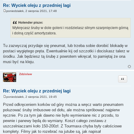
Re: Wyciek oleju z przedniej lagi
poniedziałek, 2 sierpnia 2021, 17:48
P
o
s
Holender pisze:
t
Wykręcasz śruby w dole goleni i rozdzielasz silnym szarpnięciem górną
i dolną część amortyzatora.
Tu zazwyczaj przydaje się pneumat, lub trzeba sobie dorobić blokadę w
postaci wygiętego pręta. Ewentualnie kij od szczotki i dociskasz talerz w
środku. Jak będziesz tą śrubę z powrotem wkręcał, to pamiętaj że ona
musi być na kleju.
Zdzislaw
Cytuj
Re: Wyciek oleju z przedniej lagi
poniedziałek, 2 sierpnia 2021, 19:45
P
o
Przed odkręceniem korków od góry można a wręcz warto pneumatem
s
poluzować śruby imbusowe od dołu, ale można spróbować najpierw
t
ręcznie. Po za tym jak dawno nie było wymieniane nic z przodu, to
pewnie i panewy będą do wymiany. Koszt całego zestawu z
uszczelniaczami koło 150-200zł. Z Tourmaxa chyba były całościowe
komplety. Filmy jak to rozebrać na jutube są, jak napisał