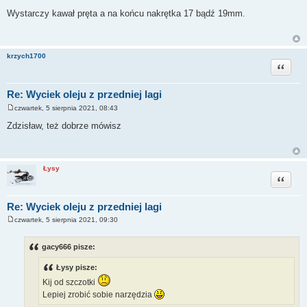
P
o
Wystarczy kawał pręta a na końcu nakrętka 17 bądź 19mm.
s
t
krzych1700
Cytuj
Re: Wyciek oleju z przedniej lagi
czwartek, 5 sierpnia 2021, 08:43
P
o
Zdzisław, też dobrze mówisz
s
t
Łysy
Cytuj
Re: Wyciek oleju z przedniej lagi
czwartek, 5 sierpnia 2021, 09:30
P
o
s
gacy666 pisze:
t
Łysy pisze:
Kij od szczotki
Lepiej zrobić sobie narzędzia