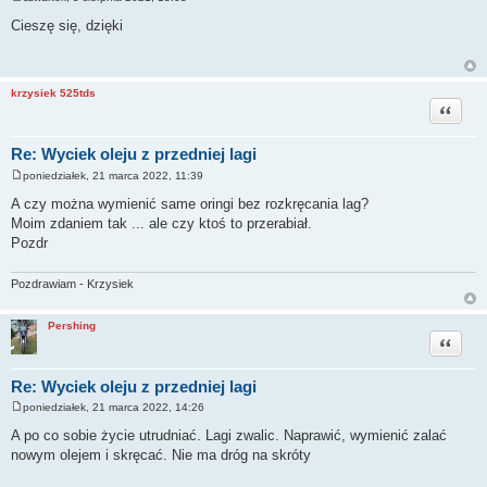
P
o
Cieszę się, dzięki
s
t
krzysiek 525tds
Cytuj
Re: Wyciek oleju z przedniej lagi
poniedziałek, 21 marca 2022, 11:39
P
o
A czy można wymienić same oringi bez rozkręcania lag?
s
Moim zdaniem tak ... ale czy ktoś to przerabiał.
t
Pozdr
Pozdrawiam - Krzysiek
Pershing
Cytuj
Re: Wyciek oleju z przedniej lagi
poniedziałek, 21 marca 2022, 14:26
P
o
A po co sobie życie utrudniać. Lagi zwalic. Naprawić, wymienić zalać
s
nowym olejem i skręcać. Nie ma dróg na skróty
t