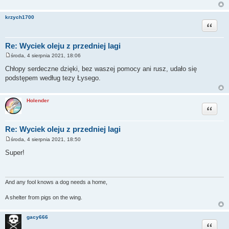
krzych1700
Cytuj
Re: Wyciek oleju z przedniej lagi
środa, 4 sierpnia 2021, 18:06
P
o
Chłopy serdeczne dzięki, bez waszej pomocy ani rusz, udało się
s
podstępem według tezy Łysego.
t
Holender
Cytuj
Re: Wyciek oleju z przedniej lagi
środa, 4 sierpnia 2021, 18:50
P
o
Super!
s
t
And any fool knows a dog needs a home,
A shelter from pigs on the wing.
gacy666
Cytuj