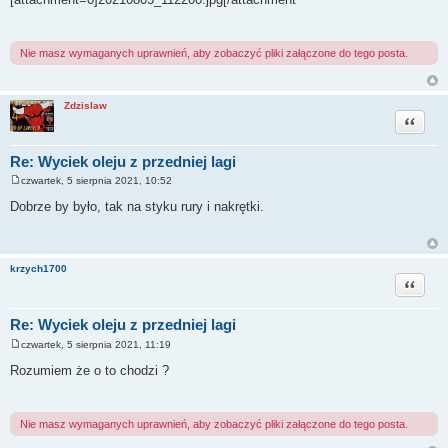
s
t
Nie masz wymaganych uprawnień, aby zobaczyć pliki załączone do tego posta.
Zdzislaw
Cytuj
Re: Wyciek oleju z przedniej lagi
czwartek, 5 sierpnia 2021, 10:52
P
o
Dobrze by było, tak na styku rury i nakrętki.
s
t
krzych1700
Cytuj
Re: Wyciek oleju z przedniej lagi
czwartek, 5 sierpnia 2021, 11:19
P
o
Rozumiem że o to chodzi ?
s
t
Nie masz wymaganych uprawnień, aby zobaczyć pliki załączone do tego posta.