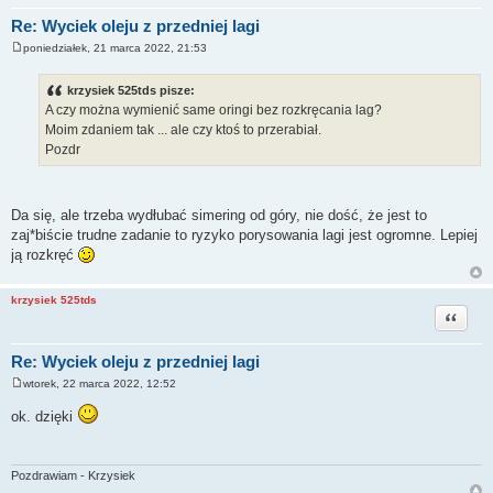
Re: Wyciek oleju z przedniej lagi
poniedziałek, 21 marca 2022, 21:53
P
o
s
krzysiek 525tds pisze:
t
A czy można wymienić same oringi bez rozkręcania lag?
Moim zdaniem tak ... ale czy ktoś to przerabiał.
Pozdr
Da się, ale trzeba wydłubać simering od góry, nie dość, że jest to
zaj*biście trudne zadanie to ryzyko porysowania lagi jest ogromne. Lepiej
ją rozkręć
krzysiek 525tds
Cytuj
Re: Wyciek oleju z przedniej lagi
wtorek, 22 marca 2022, 12:52
P
o
ok. dzięki
s
t
Pozdrawiam - Krzysiek