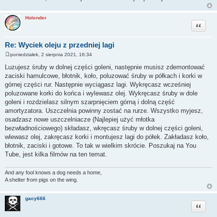
Holender
Cytuj
Re: Wyciek oleju z przedniej lagi
poniedziałek, 2 sierpnia 2021, 16:34
P
o
Luzujesz śruby w dolnej części goleni, następnie musisz zdemontować
s
zaciski hamulcowe, błotnik, koło, poluzować śruby w półkach i korki w
t
górnej części rur. Następnie wyciągasz lagi. Wykręcasz wcześniej
poluzowane korki do końca i wylewasz olej. Wykręcasz śruby w dole
goleni i rozdzielasz silnym szarpnięciem górną i dolną część
amortyzatora. Uszczelnia powinny zostać na rurze. Wszystko myjesz,
osadzasz nowe uszczelniacze (Najlepiej użyć młotka
bezwładnościowego) składasz, wkręcasz śruby w dolnej części goleni,
wlewasz olej, zakręcasz korki i montujesz lagi do półek. Zakładasz koło,
błotnik, zaciski i gotowe. To tak w wielkim skrócie. Poszukaj na You
Tube, jest kilka filmów na ten temat.
And any fool knows a dog needs a home,
A shelter from pigs on the wing.
gacy666
Cytuj