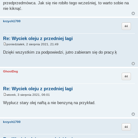
przedprzedmówca. Jak się nie robiło tego wcześniej, to warto sobie na
nie kiknąć.
krzych1700
Cytuj
Re: Wyciek oleju z przedniej lagi
poniedziałek, 2 sierpnia 2021, 21:49
P
o
Dzięki wszystkim za podpowiedzi, jutro zabieram się do pracy.ķ
s
t
GhostDog
Cytuj
Re: Wyciek oleju z przedniej lagi
wtorek, 3 sierpnia 2021, 06:01
P
o
Wyplucz stary olej naftą a nie benzyną na przykład.
s
t
krzych1700
Cytuj