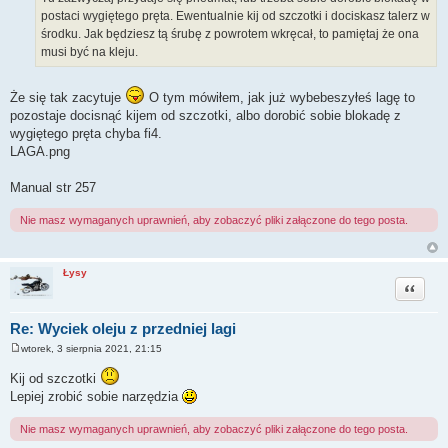
postaci wygiętego pręta. Ewentualnie kij od szczotki i dociskasz talerz w
środku. Jak będziesz tą śrubę z powrotem wkręcał, to pamiętaj że ona
musi być na kleju.
Że się tak zacytuje
O tym mówiłem, jak już wybebeszyłeś lagę to
pozostaje docisnąć kijem od szczotki, albo dorobić sobie blokadę z
wygiętego pręta chyba fi4.
LAGA.png
Manual str 257
Nie masz wymaganych uprawnień, aby zobaczyć pliki załączone do tego posta.
Łysy
Cytuj
Re: Wyciek oleju z przedniej lagi
wtorek, 3 sierpnia 2021, 21:15
P
o
Kij od szczotki
s
t
Lepiej zrobić sobie narzędzia
Nie masz wymaganych uprawnień, aby zobaczyć pliki załączone do tego posta.