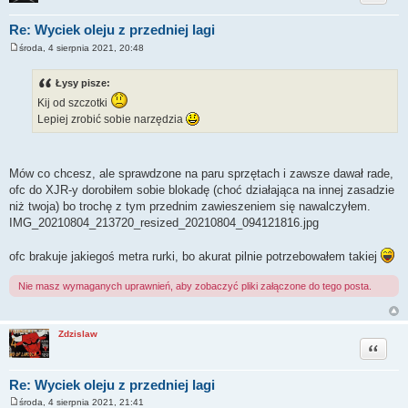
Re: Wyciek oleju z przedniej lagi
środa, 4 sierpnia 2021, 20:48
P
o
s
Łysy pisze:
t
Kij od szczotki
Lepiej zrobić sobie narzędzia
Mów co chcesz, ale sprawdzone na paru sprzętach i zawsze dawał rade,
ofc do XJR-y dorobiłem sobie blokadę (choć działająca na innej zasadzie
niż twoja) bo trochę z tym przednim zawieszeniem się nawalczyłem.
IMG_20210804_213720_resized_20210804_094121816.jpg
ofc brakuje jakiegoś metra rurki, bo akurat pilnie potrzebowałem takiej
Nie masz wymaganych uprawnień, aby zobaczyć pliki załączone do tego posta.
Zdzislaw
Cytuj
Re: Wyciek oleju z przedniej lagi
środa, 4 sierpnia 2021, 21:41