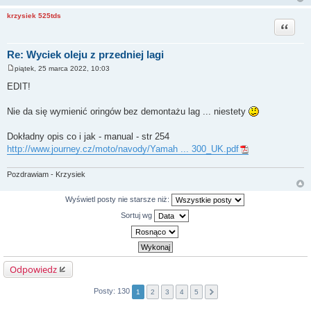
krzysiek 525tds
Cytuj
Re: Wyciek oleju z przedniej lagi
piątek, 25 marca 2022, 10:03
P
o
EDIT!
s
t
Nie da się wymienić oringów bez demontażu lag ... niestety
Dokładny opis co i jak - manual - str 254
http://www.journey.cz/moto/navody/Yamah ... 300_UK.pdf
Pozdrawiam - Krzysiek
Wyświetl posty nie starsze niż:
Sortuj wg
Odpowiedz
Posty: 130
1
2
3
4
5