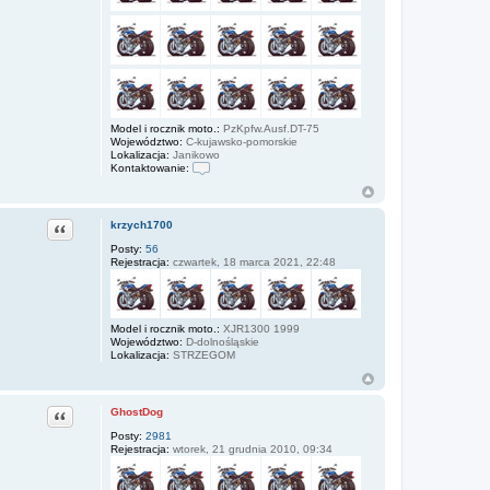
Model i rocznik moto.:
PzKpfw.Ausf.DT-75
Województwo:
C-kujawsko-pomorskie
Lokalizacja:
Janikowo
Kontaktowanie:
S
k
o
n
Cytuj
krzych1700
t
a
Posty:
56
k
Rejestracja:
czwartek, 18 marca 2021, 22:48
t
u
j
s
i
Model i rocznik moto.:
XJR1300 1999
ę
Województwo:
D-dolnośląskie
z
Lokalizacja:
STRZEGOM
Z
d
z
i
Cytuj
GhostDog
s
l
Posty:
2981
a
Rejestracja:
wtorek, 21 grudnia 2010, 09:34
w