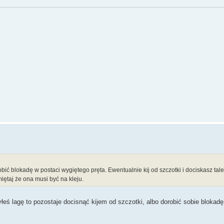
bić blokadę w postaci wygiętego pręta. Ewentualnie kij od szczotki i dociskasz tal
iętaj że ona musi być na kleju.
ś lagę to pozostaje docisnąć kijem od szczotki, albo dorobić sobie blokadę