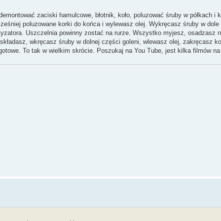
zdemontować zaciski hamulcowe, błotnik, koło, poluzować śruby w półkach i k
ześniej poluzowane korki do końca i wylewasz olej. Wykręcasz śruby w dole g
rtyzatora. Uszczelnia powinny zostać na rurze. Wszystko myjesz, osadzasz 
kładasz, wkręcasz śruby w dolnej części goleni, wlewasz olej, zakręcasz kor
 gotowe. To tak w wielkim skrócie. Poszukaj na You Tube, jest kilka filmów na