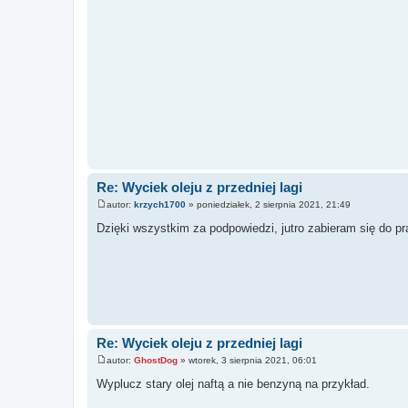
Re: Wyciek oleju z przedniej lagi
autor:
krzych1700
»
poniedziałek, 2 sierpnia 2021, 21:49
P
o
Dzięki wszystkim za podpowiedzi, jutro zabieram się do pr
s
t
Re: Wyciek oleju z przedniej lagi
autor:
GhostDog
»
wtorek, 3 sierpnia 2021, 06:01
P
o
Wyplucz stary olej naftą a nie benzyną na przykład.
s
t