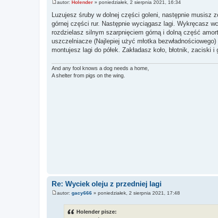
autor:
Holender
»
poniedziałek, 2 sierpnia 2021, 16:34
P
o
Luzujesz śruby w dolnej części goleni, następnie musisz 
s
górnej części rur. Następnie wyciągasz lagi. Wykręcasz wc
t
rozdzielasz silnym szarpnięciem górną i dolną część amo
uszczelniacze (Najlepiej użyć młotka bezwładnościowego) s
montujesz lagi do półek. Zakładasz koło, błotnik, zaciski i
And any fool knows a dog needs a home,
A shelter from pigs on the wing.
Re: Wyciek oleju z przedniej lagi
autor:
gacy666
»
poniedziałek, 2 sierpnia 2021, 17:48
P
o
s
Holender pisze:
t