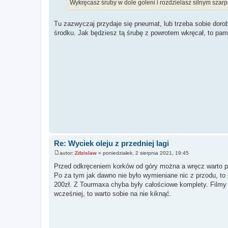
Wykręcasz śruby w dole goleni i rozdzielasz silnym szar
Tu zazwyczaj przydaje się pneumat, lub trzeba sobie dorobi
środku. Jak będziesz tą śrubę z powrotem wkręcał, to pami
Re: Wyciek oleju z przedniej lagi
autor:
Zdzislaw
»
poniedziałek, 2 sierpnia 2021, 19:45
P
o
Przed odkręceniem korków od góry można a wręcz warto p
s
Po za tym jak dawno nie było wymieniane nic z przodu, t
t
200zł. Z Tourmaxa chyba były całościowe komplety. Filmy j
wcześniej, to warto sobie na nie kiknąć.