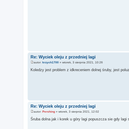
Re: Wyciek oleju z przedniej lagi
autor:
krzych1700
»
wtorek, 3 sierpnia 2021, 10:26
P
o
Koledzy jest problem z idkreceniem dolnej śruby, jest pol
s
t
Re: Wyciek oleju z przedniej lagi
autor:
Pershing
»
wtorek, 3 sierpnia 2021, 12:02
P
o
Śruba dolna jak i korek u góry lagi popuszcza sie gdy lagi
s
t