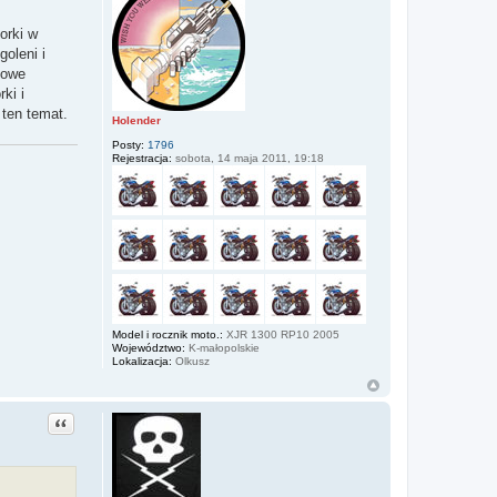
orki w
oleni i
nowe
ki i
 ten temat.
Holender
Posty:
1796
Rejestracja:
sobota, 14 maja 2011, 19:18
Model i rocznik moto.:
XJR 1300 RP10 2005
Województwo:
K-małopolskie
Lokalizacja:
Olkusz
Cytuj