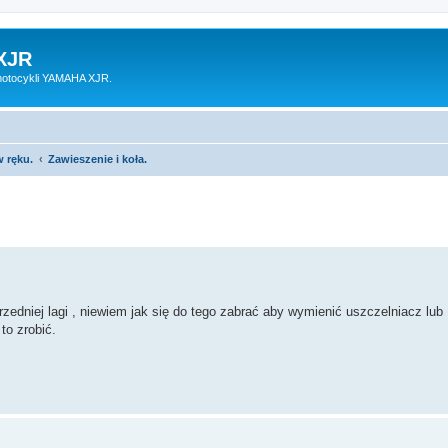
XJR
motocykli YAMAHA XJR.
 ręku.
Zawieszenie i koła.
rzedniej lagi , niewiem jak się do tego zabrać aby wymienić uszczelniacz lub
to zrobić.