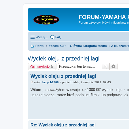
FORUM-YAMAHA 
Forum użytkowników i miłośników 
Więcej…
FAQ
Portal
Forum XJR
Główna kategoria forum
Z kluczem w
Wyciek oleju z przedniej lagi
Odpowiedz
Wyciek oleju z przedniej lagi
autor:
krzych1700
»
poniedziałek, 2 sierpnia 2021, 09:43
P
o
Witam , zauważyłem w swojej xjr 1300 99' wyciek oleju z p
s
uszczelniacze, może ktoś podrzuci filmik lub podpowie jak 
t
Re: Wyciek oleju z przedniej lagi