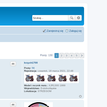
Zarejestruj się
Zaloguj się
Posty: 130
1
2
3
4
5
Cytuj
krzych1700
Posty:
56
Rejestracja:
czwartek, 18 marca 2021, 22:48
Model i rocznik moto.:
XJR1300 1999
Województwo:
D-dolnośląskie
Lokalizacja:
STRZEGOM
Cytuj