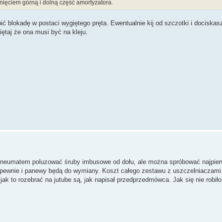
pnięciem górną i dolną część amortyzatora.
ć blokadę w postaci wygiętego pręta. Ewentualnie kij od szczotki i dociskasz
ętaj że ona musi być na kleju.
neumatem poluzować śruby imbusowe od dołu, ale można spróbować najpier
o pewnie i panewy będą do wymiany. Koszt całego zestawu z uszczelniaczami 
ak to rozebrać na jutube są, jak napisał przedprzedmówca. Jak się nie robiło