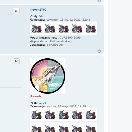
Cytuj
krzych1700
Posty:
56
Rejestracja:
czwartek, 18 marca 2021, 22:48
Model i rocznik moto.:
XJR1300 1999
Województwo:
D-dolnośląskie
Lokalizacja:
STRZEGOM
Cytuj
Holender
Posty:
1796
Rejestracja:
sobota, 14 maja 2011, 19:18