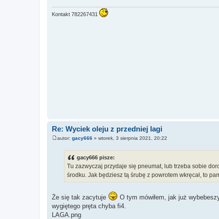
Kontakt 782267431
Re: Wyciek oleju z przedniej lagi
autor:
gacy666
»
wtorek, 3 sierpnia 2021, 20:22
P
o
s
gacy666 pisze:
t
Tu zazwyczaj przydaje się pneumat, lub trzeba sobie doro
środku. Jak będziesz tą śrubę z powrotem wkręcał, to pam
Że się tak zacytuje
O tym mówiłem, jak już wybebeszyłe
wygiętego pręta chyba fi4.
LAGA.png