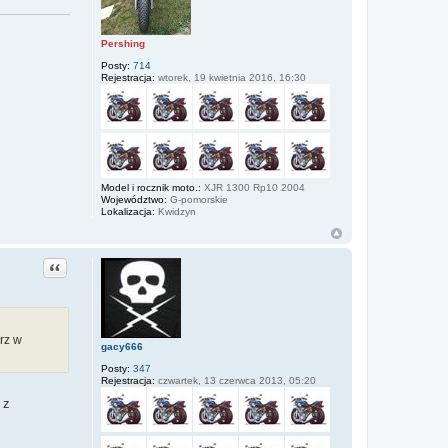
Pershing
Posty:
714
Rejestracja:
wtorek, 19 kwietnia 2016, 16:30
Model i rocznik moto.:
XJR 1300 Rp10 2004
Województwo:
G-pomorskie
Lokalizacja:
Kwidzyn
Cytuj
erz w
gacy666
Posty:
347
Rejestracja:
czwartek, 13 czerwca 2013, 05:20
 z