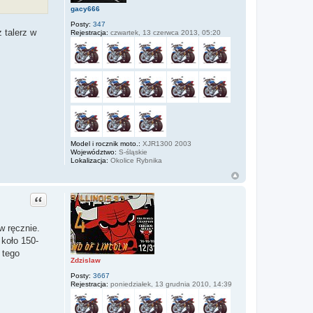
gacy666
Posty:
347
 talerz w
Rejestracja:
czwartek, 13 czerwca 2013, 05:20
Model i rocznik moto.:
XJR1300 2003
Województwo:
S-śląskie
Lokalizacja:
Okolice Rybnika
Cytuj
w ręcznie.
koło 150-
 tego
Zdzislaw
Posty:
3667
Rejestracja:
poniedziałek, 13 grudnia 2010, 14:39