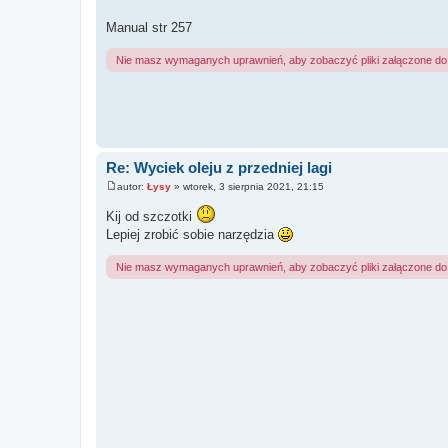
Manual str 257
Nie masz wymaganych uprawnień, aby zobaczyć pliki załączone do 
Re: Wyciek oleju z przedniej lagi
autor:
Łysy
»
wtorek, 3 sierpnia 2021, 21:15
P
o
Kij od szczotki
s
t
Lepiej zrobić sobie narzędzia
Nie masz wymaganych uprawnień, aby zobaczyć pliki załączone do 