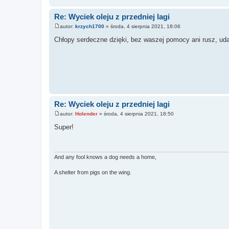
Re: Wyciek oleju z przedniej lagi
autor:
krzych1700
»
środa, 4 sierpnia 2021, 18:06
P
o
Chłopy serdeczne dzięki, bez waszej pomocy ani rusz, ud
s
t
Re: Wyciek oleju z przedniej lagi
autor:
Holender
»
środa, 4 sierpnia 2021, 18:50
P
o
Super!
s
t
And any fool knows a dog needs a home,
A shelter from pigs on the wing.