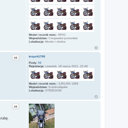
Model i rocznik moto.:
RP02
Województwo:
C-kujawsko-pomorskie
Lokalizacja:
Mordor i okolice
Cytuj
krzych1700
Posty:
56
Rejestracja:
czwartek, 18 marca 2021, 22:48
Model i rocznik moto.:
XJR1300 1999
Województwo:
D-dolnośląskie
Lokalizacja:
STRZEGOM
Cytuj
śrubę.