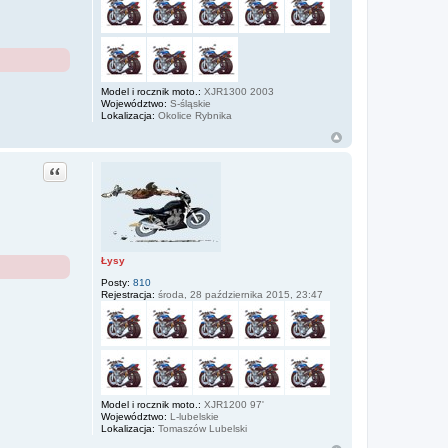
Model i rocznik moto.:
XJR1300 2003
Województwo:
S-śląskie
Lokalizacja:
Okolice Rybnika
Cytuj
Łysy
Posty:
810
Rejestracja:
środa, 28 października 2015, 23:47
Model i rocznik moto.:
XJR1200 97'
Województwo:
L-lubelskie
Lokalizacja:
Tomaszów Lubelski