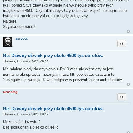
tys i ponad 5 tys zjawisko w ogóle nie występuje tylko przy tych
magicznych 4500. Czy tak ma byś Czy coś szwankuje? Trochę mnie to
irytuje jak macie pomysł co to to będę wdzięczny.
Na górę
Szybka odpowiedź
gacy666
Cytuj
Re: Dziwny dźwięk przy około 4500 tys obrotów.
wtorek, 9 czerwca 2026, 09:35
P
o
Nie miałem nigdy do czynienia z Rp19 wiec nie wiem czy to jest
s
normalne ale sprawdź może jaki masz filtr powietrza, czasami te
t
"tuningowe" powodują dziwne odgłosy w pewnych zakresach obrotów.
GhostDog
Cytuj
Re: Dziwny dźwięk przy około 4500 tys obrotów.
wtorek, 9 czerwca 2026, 09:47
P
o
Może jakieś łożysko?
s
Bez posłuchania ciężko określić
t