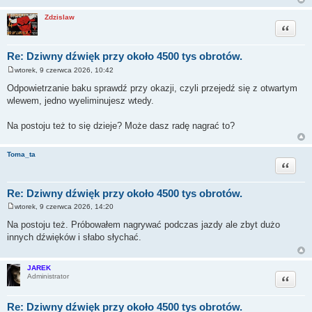
Zdzislaw
Cytuj
Re: Dziwny dźwięk przy około 4500 tys obrotów.
wtorek, 9 czerwca 2026, 10:42
P
o
Odpowietrzanie baku sprawdź przy okazji, czyli przejedź się z otwartym
s
wlewem, jedno wyeliminujesz wtedy.
t
Na postoju też to się dzieje? Może dasz radę nagrać to?
Toma_ta
Cytuj
Re: Dziwny dźwięk przy około 4500 tys obrotów.
wtorek, 9 czerwca 2026, 14:20
P
o
Na postoju też. Próbowałem nagrywać podczas jazdy ale zbyt dużo
s
innych dźwięków i słabo słychać.
t
JAREK
Cytuj
Administrator
Re: Dziwny dźwięk przy około 4500 tys obrotów.