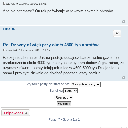
wtorek, 9 czerwca 2026, 14:41
P
o
A to nie alternator? On tak poświstuje w pewnym zakresie obrotów.
s
t
Toma_ta
Cytuj
Re: Dziwny dźwięk przy około 4500 tys obrotów.
czwartek, 11 czerwca 2026, 11:19
P
o
Raczej nie alternator. Jak na postoju dodajesz bardzo wolno gaz to po
s
przekroczeniu okolo 4000 tys zaczyna jakby sam dodawać gaz mimo, że
t
trzymasz równo , obroty falują tak między 4500-5000 tys.Dzieje się to
samo i przy tym dziwnie go słychać podczas jazdy bardziej.
Wyświetl posty nie starsze niż:
Sortuj wg
Odpowiedz
Posty: 7 • Strona
1
z
1