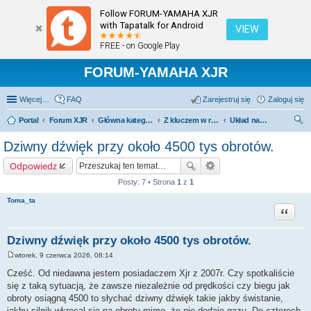
Follow FORUM-YAMAHA XJR
with Tapatalk for Android
VIEW
FREE - on Google Play
FORUM-YAMAHA XJR
Więcej…
FAQ
Zarejestruj się
Zaloguj się
Portal
Forum XJR
Główna kategoria forum
Z kluczem w ręku.
Układ napędowy szeroko pojęty - silnik, sprzęgło, skrzynia.
zu
Dziwny dźwięk przy około 4500 tys obrotów.
kaj
Odpowiedz
Posty: 7 • Strona
1
z
1
Toma_ta
Cytuj
Dziwny dźwięk przy około 4500 tys obrotów.
wtorek, 9 czerwca 2026, 08:14
P
o
Cześć. Od niedawna jestem posiadaczem Xjr z 2007r. Czy spotkaliście
s
się z taką sytuacją, że zawsze niezależnie od prędkości czy biegu jak
t
obroty osiągną 4500 to słychać dziwny dźwięk takie jakby świstanie,
jakby silnik wkrecal się na obroty mimo, że nie dodaje gazu. Do czterech