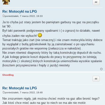
Cytuj
Re: Motocykl na LPG
poniedziałek, 7 marca 2022, 19:33
P
o
Ja to chyba już stary jestem bo pamiętam garbusy na gaz na początku
s
lat '90 .
t
Był taki parownik podgrzewany spalinami i ( o zgrozo) to działało, nawet
chyba żaden nie wybuchł
Temat traktuję jako żart (nie smaczny) i nie znam motocykla który dobrze
by wyglądał z butlą gdziekolwiek by ją zainstalować o po upychaniu
pozostałych gratów nie wspomnę (zwłaszcza w nakedzie) .
Nie znam również diagnosty który by taką konstrukcję dopuścił do ruchu.
A jak kolegę gniecie koszt dojazdu do pracy to przypomnę że istnieją
motocykle ( i skutery) których konstrukcja uniemożliwia wysokie spalanie
(kosztem przyspieszenia i frajdy z jazdy) niestety
GhostDog
Cytuj
Re: Motocykl na LPG
poniedziałek, 7 marca 2022, 19:48
P
o
Nie zrozumiem nigdy, jak można chcieć motór na gaz albo bronić tego?
s
Jak ktoś chce mieć auto na gaz to niech se ma ale nie motór.
t