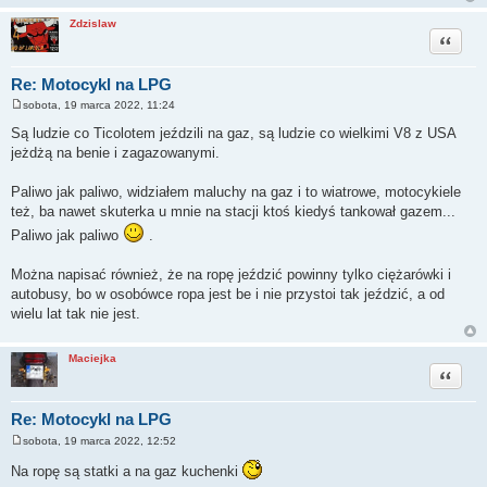
Zdzislaw
Cytuj
Re: Motocykl na LPG
sobota, 19 marca 2022, 11:24
P
o
Są ludzie co Ticolotem jeździli na gaz, są ludzie co wielkimi V8 z USA
s
jeżdżą na benie i zagazowanymi.
t
Paliwo jak paliwo, widziałem maluchy na gaz i to wiatrowe, motocykiele
też, ba nawet skuterka u mnie na stacji ktoś kiedyś tankował gazem...
Paliwo jak paliwo
.
Można napisać również, że na ropę jeździć powinny tylko ciężarówki i
autobusy, bo w osobówce ropa jest be i nie przystoi tak jeździć, a od
wielu lat tak nie jest.
Maciejka
Cytuj
Re: Motocykl na LPG
sobota, 19 marca 2022, 12:52
P
o
Na ropę są statki a na gaz kuchenki
s