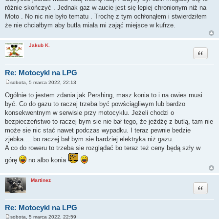
różnie skończyć . Jednak gaz w aucie jest się lepiej chronionym niż na
Moto . No nic nie było tematu . Trochę z tym ochłonąłem i stwierdziłem
że nie chciałbym aby butla miała mi zająć miejsce w kufrze.
Jakub K.
Cytuj
Re: Motocykl na LPG
sobota, 5 marca 2022, 22:13
P
o
Ogólnie to jestem zdania jak Pershing, masz konia to i na owies musi
s
być. Co do gazu to raczej trzeba być powściągliwym lub bardzo
t
konsekwentnym w serwisie przy motocyklu. Jeżeli chodzi o
bezpieczeństwo to raczej bym sie nie bał tego, że jeżdżę z butlą, tam nie
może sie nic stać nawet podczas wypadku. I teraz pewnie bedzie
zjebka.... bo raczej bał bym sie bardziej elektryka niż gazu.
A co do roweru to trzeba sie rozglądać bo teraz też ceny będą szły w
górę
no albo konia
Martinez
Cytuj
Re: Motocykl na LPG
sobota, 5 marca 2022, 22:59