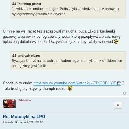
s
Pershing pisze:
t
Ja widziałem malucha na gaz. Butla z tyłu za siedzeniem. A parownik
był ogrzewany grzałka elektryczną.
U mnie na wsi facet też zagazował malucha, butla 11kg z kuchenki
gazowej a parownik był ogrzewany wodą którą przepływała przez rurkę
oplecioną dokoła wydechu. Oczywiście gaz nie był wbity w dowód
andrexjr pisze:
Bywając kiedyś na zlotach ,spotkałem się z motocyklem z silnikiem tico
na lpg.Na yt.jest filmik.
Chodzi o to cudo:
https://www.youtube.com/watch?v=CTrjORPHYiE
?
Taki trochę prymitywny triumph rocket
Zdzislaw
Cytuj
Re: Motocykl na LPG
środa, 9 marca 2022, 22:18
P
o