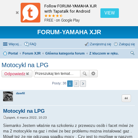
Follow FORUM-YAMAHA XJR
with Tapatalk for Android
VIEW
FREE - on Google Play
FORUM-YAMAHA XJR
Więcej…
FAQ
Zarejestruj się
Zaloguj się
Portal
Forum XJR
Główna kategoria forum
Z kluczem w ręku.
zu
Motocykl na LPG
kaj
Odpowiedz
Posty: 38
1
2
dawfil
Cytuj
Motocykl na LPG
piątek, 4 marca 2022, 10:23
P
o
Siemanko Jestem właśnie na szkoleniu z przewozu osób i facet mówi że
s
ma 2 motocykle na gaz i mówi że bez problemu można instalować gaz .
t
Mówił też że nie odczuwa spadku mocy . Czy jest to możliwe w naszym