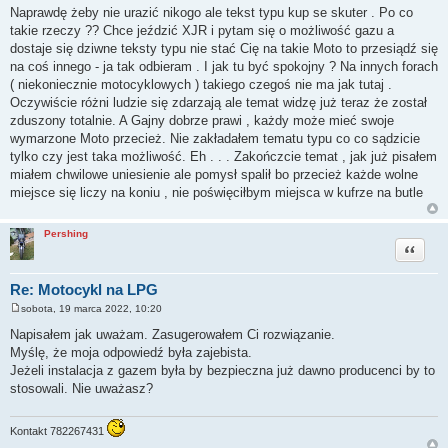
o
Naprawdę żeby nie urazić nikogo ale tekst typu kup se skuter . Po co
s
takie rzeczy ?? Chce jeździć XJR i pytam się o możliwość gazu a
t
dostaje się dziwne teksty typu nie stać Cię na takie Moto to przesiądź się
na coś innego - ja tak odbieram . I jak tu być spokojny ? Na innych forach
( niekoniecznie motocyklowych ) takiego czegoś nie ma jak tutaj .
Oczywiście różni ludzie się zdarzają ale temat widzę już teraz że został
zduszony totalnie. A Gajny dobrze prawi , każdy może mieć swoje
wymarzone Moto przecież. Nie zakładałem tematu typu co co sądzicie
tylko czy jest taka możliwość. Eh . . . Zakończcie temat , jak już pisałem
miałem chwilowe uniesienie ale pomysł spalił bo przecież każde wolne
miejsce się liczy na koniu , nie poświęciłbym miejsca w kufrze na butle
Pershing
Cytuj
Re: Motocykl na LPG
sobota, 19 marca 2022, 10:20
P
o
Napisałem jak uważam. Zasugerowałem Ci rozwiązanie.
s
Myślę, że moja odpowiedź była zajebista.
t
Jeżeli instalacja z gazem była by bezpieczna już dawno producenci by to
stosowali. Nie uważasz?
Kontakt 782267431