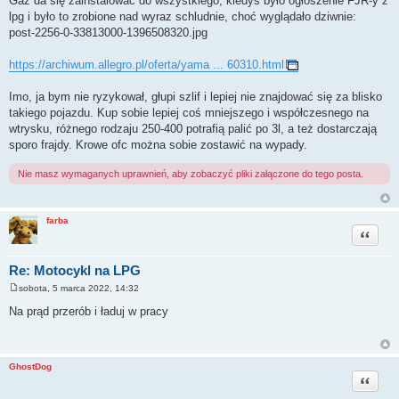
Gaz da się zainstalować do wszystkiego, kiedyś było ogłoszenie FJR-y z
s
lpg i było to zrobione nad wyraz schludnie, choć wyglądało dziwnie:
t
post-2256-0-33813000-1396508320.jpg
https://archiwum.allegro.pl/oferta/yama ... 60310.html
Imo, ja bym nie ryzykował, głupi szlif i lepiej nie znajdować się za blisko
takiego pojazdu. Kup sobie lepiej coś mniejszego i współczesnego na
wtrysku, różnego rodzaju 250-400 potrafią palić po 3l, a też dostarczają
sporo frajdy. Krowe ofc można sobie zostawić na wypady.
Nie masz wymaganych uprawnień, aby zobaczyć pliki załączone do tego posta.
farba
Cytuj
Re: Motocykl na LPG
sobota, 5 marca 2022, 14:32
P
o
Na prąd przerób i ładuj w pracy
s
t
GhostDog
Cytuj