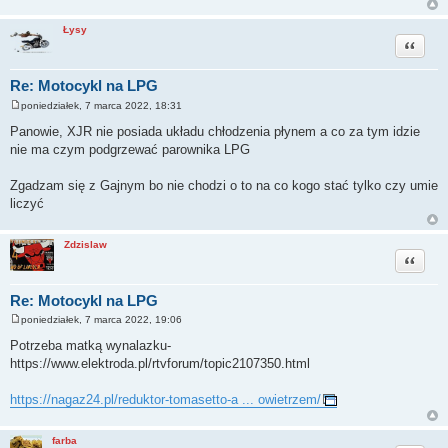
Łysy
Cytuj
Re: Motocykl na LPG
poniedziałek, 7 marca 2022, 18:31
P
o
Panowie, XJR nie posiada układu chłodzenia płynem a co za tym idzie
s
nie ma czym podgrzewać parownika LPG
t
Zgadzam się z Gajnym bo nie chodzi o to na co kogo stać tylko czy umie
liczyć
Zdzislaw
Cytuj
Re: Motocykl na LPG
poniedziałek, 7 marca 2022, 19:06
P
o
Potrzeba matką wynalazku-
s
https://www.elektroda.pl/rtvforum/topic2107350.html
t
https://nagaz24.pl/reduktor-tomasetto-a ... owietrzem/
farba