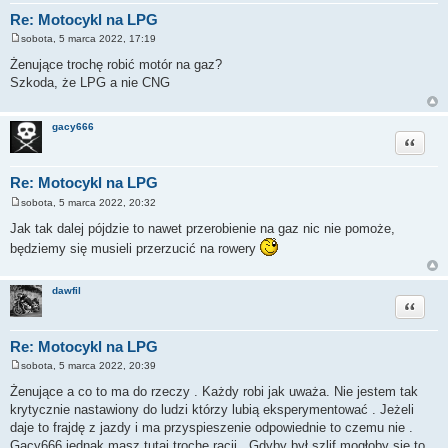
Re: Motocykl na LPG
sobota, 5 marca 2022, 17:19
P
o
Żenujące trochę robić motór na gaz?
s
Szkoda, że LPG a nie CNG
t
gacy666
Cytuj
Re: Motocykl na LPG
sobota, 5 marca 2022, 20:32
P
o
Jak tak dalej pójdzie to nawet przerobienie na gaz nic nie pomoże,
s
będziemy się musieli przerzucić na rowery
t
dawfil
Cytuj
Re: Motocykl na LPG
sobota, 5 marca 2022, 20:39
P
o
Żenujące a co to ma do rzeczy . Każdy robi jak uważa. Nie jestem tak
s
krytycznie nastawiony do ludzi którzy lubią eksperymentować . Jeżeli
t
daje to frajdę z jazdy i ma przyspieszenie odpowiednie to czemu nie .
Gacy666 jednak masz tutaj trochę racji . Gdyby był szlif mogłoby się to