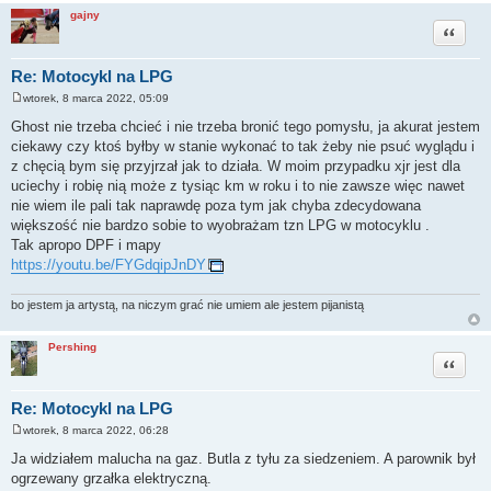
gajny
Cytuj
Re: Motocykl na LPG
wtorek, 8 marca 2022, 05:09
P
o
Ghost nie trzeba chcieć i nie trzeba bronić tego pomysłu, ja akurat jestem
s
ciekawy czy ktoś byłby w stanie wykonać to tak żeby nie psuć wyglądu i
t
z chęcią bym się przyjrzał jak to działa. W moim przypadku xjr jest dla
uciechy i robię nią może z tysiąc km w roku i to nie zawsze więc nawet
nie wiem ile pali tak naprawdę poza tym jak chyba zdecydowana
większość nie bardzo sobie to wyobrażam tzn LPG w motocyklu .
Tak apropo DPF i mapy
https://youtu.be/FYGdqipJnDY
bo jestem ja artystą, na niczym grać nie umiem ale jestem pijanistą
Pershing
Cytuj
Re: Motocykl na LPG
wtorek, 8 marca 2022, 06:28
P
o
Ja widziałem malucha na gaz. Butla z tyłu za siedzeniem. A parownik był
s
ogrzewany grzałka elektryczną.
t