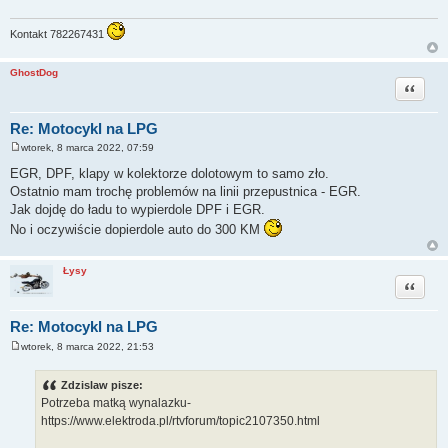
Kontakt 782267431
GhostDog
Cytuj
Re: Motocykl na LPG
wtorek, 8 marca 2022, 07:59
P
o
EGR, DPF, klapy w kolektorze dolotowym to samo zło.
s
Ostatnio mam trochę problemów na linii przepustnica - EGR.
t
Jak dojdę do ładu to wypierdole DPF i EGR.
No i oczywiście dopierdole auto do 300 KM
Łysy
Cytuj
Re: Motocykl na LPG
wtorek, 8 marca 2022, 21:53
P
o
s
Zdzislaw pisze:
t
Potrzeba matką wynalazku-
https://www.elektroda.pl/rtvforum/topic2107350.html