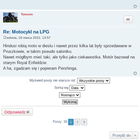
t
Tomson
Cytuj
Re: Motocykl na LPG
sobota, 19 marca 2022, 13:57
P
o
Hindusi robią moto w dieslu i nawet przez kilka lat były sprzedawane w
s
Pruszkowie, w takim pseudo saloniku.
t
Nawet mógłbym mieć taki, ale tylko jako ciekawostka. Motór bazował na
starym Royal Enfieldzie.
A ha, zgadzam się i popieram Pershinga.
Wyświetl posty nie starsze niż:
Sortuj wg
Odpowiedz
Posty: 38
1
2
Przejdź do