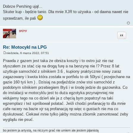
P
o
Dobrze Pershing ujął...
s
Skuter kup - będzie tanio. Dla mnie XJR to używka - od dawna nawet nie
t
sprawdzam, ile pali
gajny
Cytuj
Re: Motocykl na LPG
niedziela, 6 marca 2022, 07:51
P
o
Prawda z gazem jest taka że obniża koszty i to ostro już nie raz
s
słyszałem że stać cię na drogą furę a na benzynę nie !? Przez 8 lat
t
użytkuje samochód z silnikiem 3.6 , kupiony praktycznie nowy zaraz
zagazowany i kwota która została w portfelu to ok 50tysi ( przejechane na
gazie 160 tyś km ) . Dzisiaj na podjeździe znów stoi samochód z
podobnym silnikiem przebiegiem 8tyś i w środę jedzie do gazownika. Co
do instalacji w motocyklu jest to duża egzotyka przynajmniej nie
widujemy tego na co dzień ale ja z chęcią bym popatrzył na taki
egzemplarz i też spróbował polatać. Jeśli chodzi profanację to dla mnie
cafe racery na bazie xjr są profanacją np więc o gustach nie ma co
dyskutować. Ciekawi mnie tylko jakby można zbiornik zamontować żeby
wyglądu nie psuć.
bo jestem ja artystą, na niczym grać nie umiem ale jestem pijanistą