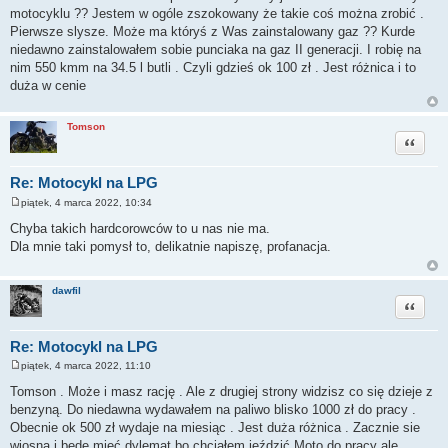
motocyklu ?? Jestem w ogóle zszokowany że takie coś można zrobić .
Pierwsze slysze. Może ma któryś z Was zainstalowany gaz ?? Kurde
niedawno zainstalowałem sobie punciaka na gaz II generacji. I robię na
nim 550 kmm na 34.5 l butli . Czyli gdzieś ok 100 zł . Jest różnica i to
duża w cenie
Tomson
Cytuj
Re: Motocykl na LPG
piątek, 4 marca 2022, 10:34
P
o
Chyba takich hardcorowców to u nas nie ma.
s
Dla mnie taki pomysł to, delikatnie napiszę, profanacja.
t
dawfil
Cytuj
Re: Motocykl na LPG
piątek, 4 marca 2022, 11:10
P
o
Tomson . Może i masz rację . Ale z drugiej strony widzisz co się dzieje z
s
benzyną. Do niedawna wydawałem na paliwo blisko 1000 zł do pracy .
t
Obecnie ok 500 zł wydaje na miesiąc . Jest duża różnica . Zacznie sie
wiosna i będę mieć dylemat bo chciałem jeździć Moto do pracy ale