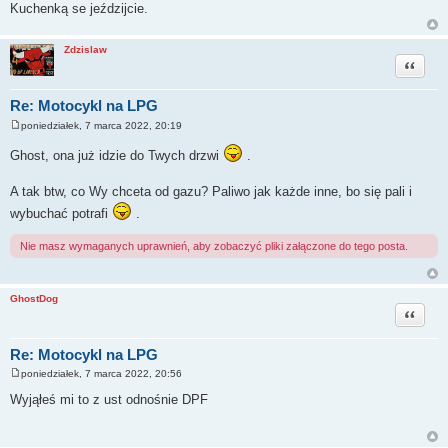
Kuchenką se jeździjcie.
Zdzislaw
Cytuj
Re: Motocykl na LPG
poniedziałek, 7 marca 2022, 20:19
P
o
Ghost, ona już idzie do Twych drzwi
.
s
t
A tak btw, co Wy chceta od gazu? Paliwo jak każde inne, bo się pali i
wybuchać potrafi
.
Nie masz wymaganych uprawnień, aby zobaczyć pliki załączone do tego posta.
GhostDog
Cytuj
Re: Motocykl na LPG
poniedziałek, 7 marca 2022, 20:56
P
o
Wyjąłeś mi to z ust odnośnie DPF
s
t