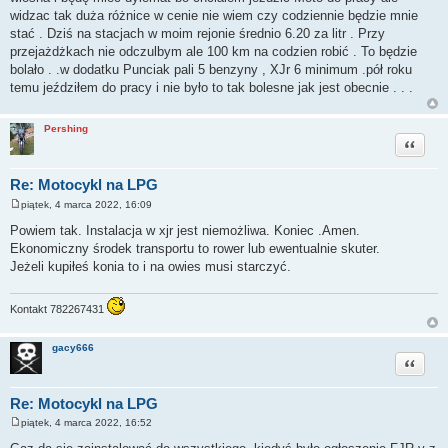
widzac tak duża różnice w cenie nie wiem czy codziennie będzie mnie
stać . Dziś na stacjach w moim rejonie średnio 6.20 za litr . Przy
przejażdżkach nie odczulbym ale 100 km na codzien robić . To będzie
bolało . .w dodatku Punciak pali 5 benzyny , XJr 6 minimum .pół roku
temu jeździłem do pracy i nie było to tak bolesne jak jest obecnie . . .
Pershing
Cytuj
Re: Motocykl na LPG
piątek, 4 marca 2022, 16:09
P
o
Powiem tak. Instalacja w xjr jest niemożliwa. Koniec .Amen.
s
Ekonomiczny środek transportu to rower lub ewentualnie skuter.
t
Jeżeli kupiłeś konia to i na owies musi starczyć.
Kontakt 782267431
gacy666
Cytuj
Re: Motocykl na LPG
piątek, 4 marca 2022, 16:52
P
o