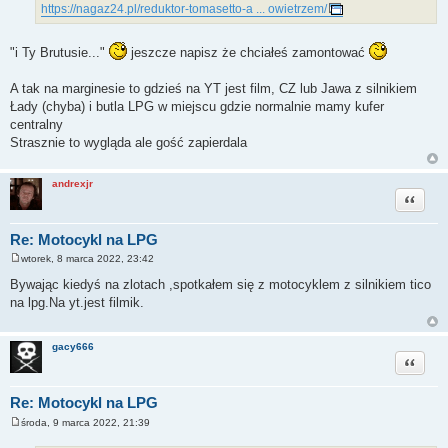
https://nagaz24.pl/reduktor-tomasetto-a ... owietrzem/
"i Ty Brutusie..."
jeszcze napisz że chciałeś zamontować
A tak na marginesie to gdzieś na YT jest film, CZ lub Jawa z silnikiem
Łady (chyba) i butla LPG w miejscu gdzie normalnie mamy kufer
centralny
Strasznie to wygląda ale gość zapierdala
andrexjr
Cytuj
Re: Motocykl na LPG
wtorek, 8 marca 2022, 23:42
P
o
Bywając kiedyś na zlotach ,spotkałem się z motocyklem z silnikiem tico
s
na lpg.Na yt.jest filmik.
t
gacy666
Cytuj
Re: Motocykl na LPG
środa, 9 marca 2022, 21:39
P
o