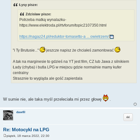
s
Łysy pisze:
t
Zdzislaw pisze:
Potrzeba matką wynalazku-
https://www.elektroda.pl/rtvforum/topic2107350.html
https://nagaz24.pl/reduktor-tomasetto-a ... owietrzem/
"i Ty Brutusie..."
jeszcze napisz że chciałeś zamontować
A tak na marginesie to gdzieś na YT jest film, CZ lub Jawa z silnikiem
Łady (chyba) i butla LPG w miejscu gdzie normalnie mamy kufer
centralny
Strasznie to wygląda ale gość zapierdala
W sumie nie, ale taka myśl przeleciała mi przez głowę
.
dawfil
Cytuj
Re: Motocykl na LPG
piątek, 18 marca 2022, 22:30
P