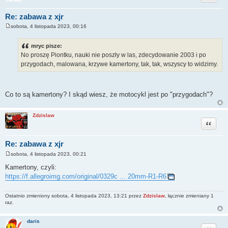
Re: zabawa z xjr
sobota, 4 listopada 2023, 00:16
P
o
s
mryc pisze:
t
No proszę Piontku, nauki nie poszły w las, zdecydowanie 2003 i po
przygodach, malowana, krzywe kamertony, tak, tak, wszyscy to widzimy.
Co to są kamertony? I skąd wiesz, że motocykl jest po "przygodach"?
Zdzislaw
Cytuj
Re: zabawa z xjr
sobota, 4 listopada 2023, 00:21
P
o
Kamertony, czyli:
s
https://f.allegroimg.com/original/0329c ... 20mm-R1-R6
t
Ostatnio zmieniony sobota, 4 listopada 2023, 13:21 przez
Zdzislaw
, łącznie zmieniany 1
raz.
daris