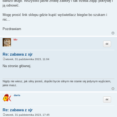
bardzo długo. Wszystko jasne zrobię zawory i tak trzeba zdjąć pokrywę i
t
ją odnowić.
Mogę prosić link sklepu gdzie kupić wyświetlacz biegów bo szukam i
nic...
Pozdrawiam
Mir
Cytuj
Re: zabawa z xjr
wtorek, 31 października 2023, 11:04
P
o
Na stronie głównej.
s
t
Nigdy nie wiesz, jak silny jesteś, dopóki bycie silnym nie stanie się jedynym wyjściem,
jakie masz.
daris
Cytuj
Re: zabawa z xjr
wtorek, 31 października 2023, 17:45