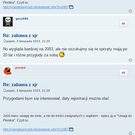
Piontka". Czyli tu:
http://yamahaxjrclub.pl/viewtopic.php?t=2487
gacy666
Cytuj
Re: zabawa z xjr
piątek, 3 listopada 2023, 21:20
P
o
No wygląda bardziej na 2003, ale nie oszukujmy się te sprzęty mają po
s
20 lat i różne przygody za sobą
t
piontek
Cytuj
Re: zabawa z xjr
piątek, 3 listopada 2023, 21:28
P
o
Przygodami bym się interesował, daty rejestracji można olać
s
t
Jeśli masz uwagę do mnie, a nie do treści związanych z wątkiem - wpisz ją w "Uwagi do
Piontka". Czyli tu:
http://yamahaxjrclub.pl/viewtopic.php?t=2487