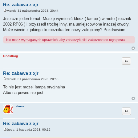
Re: zabawa z xjr
wtorek, 31 października 2023, 20:44
P
o
Jeszcze jeden temat. Muszę wymienić klosz ( lampę ) w moto ( rocznik
s
2002 RP06 ) i przyszedł trochę inny, ma umiejscowione inaczej otwory.
t
Może wiecie z jakiego to rocznika ten nowy zakupiony? Pozdrawiam
Nie masz wymaganych uprawnień, aby zobaczyć pliki załączone do tego posta.
GhostDog
Cytuj
Re: zabawa z xjr
wtorek, 31 października 2023, 20:58
P
o
To nie jest raczej lampa oryginalna
s
Albo na pewno nie jest
t
daris
Cytuj
Re: zabawa z xjr
środa, 1 listopada 2023, 00:12
P
o