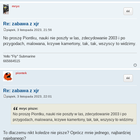
mryc
Cytuj
Re: zabawa z xjr
piątek, 3 listopada 2023, 21:56
P
o
No proszę Piontku, nauki nie poszły w las, zdecydowanie 2003 i po
s
przygodach, malowana, krzywe kamertony, tak, tak, wszyscy to widzimy.
t
Yello "Fly" Submarine
665664515
piontek
Cytuj
Re: zabawa z xjr
piątek, 3 listopada 2023, 22:01
P
o
s
mryc pisze:
t
No proszę Piontku, nauki nie poszły w las, zdecydowanie 2003 i po
przygodach, malowana, krzywe kamertony, tak, tak, wszyscy to widzimy.
To dlaczemu nikt koledze nie pisze? Oprócz mnie jednego, najbardziej
najebanego?