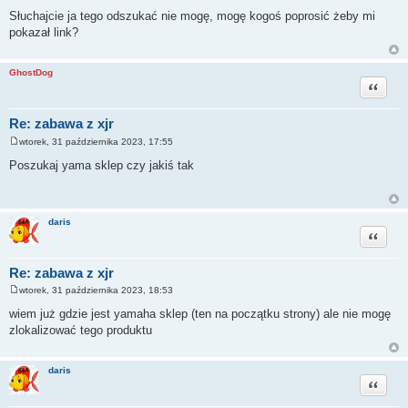
P
o
Słuchajcie ja tego odszukać nie mogę, mogę kogoś poprosić żeby mi
s
pokazał link?
t
GhostDog
Cytuj
Re: zabawa z xjr
wtorek, 31 października 2023, 17:55
P
o
Poszukaj yama sklep czy jakiś tak
s
t
daris
Cytuj
Re: zabawa z xjr
wtorek, 31 października 2023, 18:53
P
o
wiem już gdzie jest yamaha sklep (ten na początku strony) ale nie mogę
s
zlokalizować tego produktu
t
daris
Cytuj