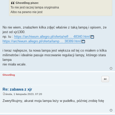
s
GhostDog pisze:
t
To nie jest raczej lampa oryginalna
Albo na pewno nie jest
No nie wiem, znalazłem kilka zdjęć właśnie z taką lampą i opisem, że
jest od xjr1300.
np. tu :
https://archiwum.allegro.pl/oferta/refl ... 48340.html
https://archiwum.allegro.pl/oferta/lamp ... 38389.html
i teraz najlepsze, ta nowa lampa jest większa od tej co miałem o kilka
milimetrów i idealnie pasuje mocowanie regulacji lampy, którego stara
lampa
nie miała wcale.
GhostDog
Cytuj
Re: zabawa z xjr
środa, 1 listopada 2023, 07:20
P
o
Zweryfikujmy, akurat moja lampa leży w pudełku, później zrobię fotę
s
t