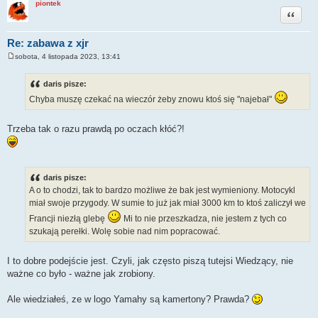
piontek
Cytuj
Re: zabawa z xjr
sobota, 4 listopada 2023, 13:41
P
o
s
daris pisze:
t
Chyba muszę czekać na wieczór żeby znowu ktoś się "najebał"
Trzeba tak o razu prawdą po oczach kłóć?!
daris pisze:
A o to chodzi, tak to bardzo możliwe że bak jest wymieniony. Motocykl
miał swoje przygody. W sumie to już jak miał 3000 km to ktoś zaliczył we
Francji niezłą glebę
Mi to nie przeszkadza, nie jestem z tych co
szukają perełki. Wolę sobie nad nim popracować.
I to dobre podejście jest. Czyli, jak często piszą tutejsi Wiedzący, nie
ważne co było - ważne jak zrobiony.
Ale wiedziałeś, ze w logo Yamahy są kamertony? Prawda?