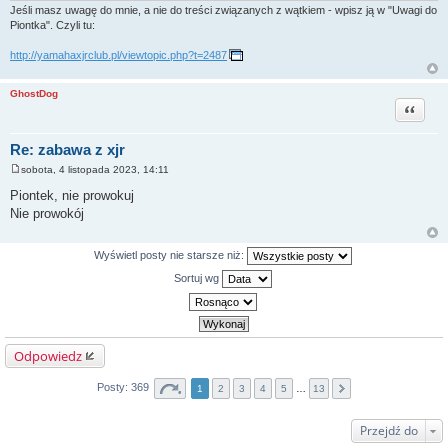
Jeśli masz uwagę do mnie, a nie do treści związanych z wątkiem - wpisz ją w "Uwagi do
Piontka". Czyli tu:
http://yamahaxjrclub.pl/viewtopic.php?t=2487
GhostDog
Cytuj
Re: zabawa z xjr
sobota, 4 listopada 2023, 14:11
P
o
Piontek, nie prowokuj
s
Nie prowokój
t
Wyświetl posty nie starsze niż:
Sortuj wg
Odpowiedz
Posty: 369
1
2
3
4
5
…
13
Przejdź do