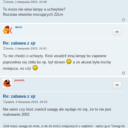
środa, 1 listopada 2023, 10:36
P
o
To może nie wina lampy a uchwytów?
s
Rozstaw otworów mocujących 22cm
t
daris
Cytuj
Re: zabawa z xjr
środa, 1 listopada 2023, 10:41
P
o
Tu nie chodzi o uchwyty. Ktoś wsadził inną lampę bo zapewne
s
t
poprzednia się zbiła bo np. był dzwon
a że akurat była trochę
mniejsza, no cóż
piontek
Cytuj
Re: zabawa z xjr
piątek, 3 listopada 2023, 20:23
P
o
Nie wiem czy ktoś zwrócił uwagę ale wydaje mi się, że to nie jest
s
malowanie 2002
t
Jeśli masz uwagę do mnie, a nie do treści związanych z wątkiem - wpisz ją w "Uwagi do