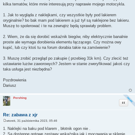
kilka tematów, które mnie interesują przy naprawie mojego motocykla.
1. Jak to wygląda z naklejkami, czy wszystkie były pod lakierem
oryginalnie? bo bak mam pod lakierem a już tył są naklejone bez lakieru.
Muszę to spolerować i te na zewnątrz będą sprawiały problem.
2. Wiem, że da się dorobić wskaźnik biegów, niby elektrycznie banalnie
proste ale wymaga dorobienia elementu łączącego. Czy można owy
kupić, lub czy ktoś tu na forum dorabia takie na zamówienie?
3. Muszę zrobić przegląd po zakupie ( przebieg 31k km). Czy zlecić też
ustawianie luzów zaworowych? Jestem w stanie zweryfikować jakoś czy
taka usługa jest niezbędna?
Pozdrowienia
Dariusz
Pershing
Cytuj
Re: zabawa z xjr
wtorek, 31 października 2023, 05:46
P
o
1. Naklejki na baku pod klarem , błotnik ogon nie .
s
2. Są dostępne gotowe zestawy wskaźnika jak i mocowania w sklepie.
t