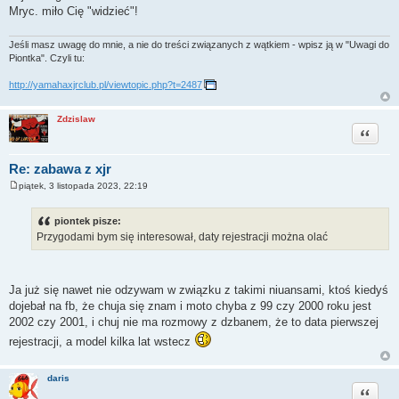
Mryc. miło Cię "widzieć"!
Jeśli masz uwagę do mnie, a nie do treści związanych z wątkiem - wpisz ją w "Uwagi do
Piontka". Czyli tu:
http://yamahaxjrclub.pl/viewtopic.php?t=2487
Zdzislaw
Cytuj
Re: zabawa z xjr
piątek, 3 listopada 2023, 22:19
P
o
s
piontek pisze:
t
Przygodami bym się interesował, daty rejestracji można olać
Ja już się nawet nie odzywam w związku z takimi niuansami, ktoś kiedyś
dojebał na fb, że chuja się znam i moto chyba z 99 czy 2000 roku jest
2002 czy 2001, i chuj nie ma rozmowy z dzbanem, że to data pierwszej
rejestracji, a model kilka lat wstecz
daris
Cytuj