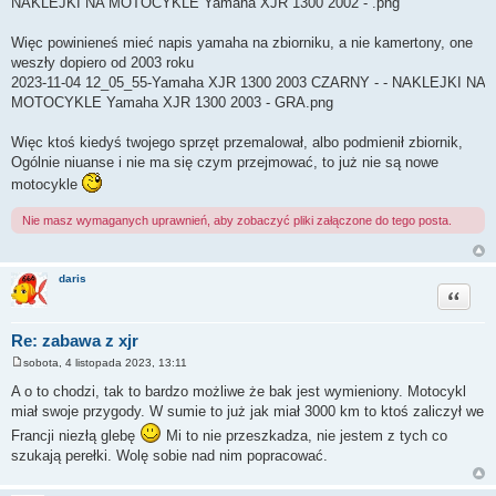
NAKLEJKI NA MOTOCYKLE Yamaha XJR 1300 2002 - .png
Więc powinieneś mieć napis yamaha na zbiorniku, a nie kamertony, one
weszły dopiero od 2003 roku
2023-11-04 12_05_55-Yamaha XJR 1300 2003 CZARNY - - NAKLEJKI NA
MOTOCYKLE Yamaha XJR 1300 2003 - GRA.png
Więc ktoś kiedyś twojego sprzęt przemalował, albo podmienił zbiornik,
Ogólnie niuanse i nie ma się czym przejmować, to już nie są nowe
motocykle
Nie masz wymaganych uprawnień, aby zobaczyć pliki załączone do tego posta.
daris
Cytuj
Re: zabawa z xjr
sobota, 4 listopada 2023, 13:11
P
o
A o to chodzi, tak to bardzo możliwe że bak jest wymieniony. Motocykl
s
miał swoje przygody. W sumie to już jak miał 3000 km to ktoś zaliczył we
t
Francji niezłą glebę
Mi to nie przeszkadza, nie jestem z tych co
szukają perełki. Wolę sobie nad nim popracować.