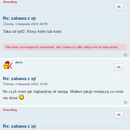
GhostDog
Cytuj
Re: zabawa z xjr
środa, 1 listopada 2023, 09:55
P
o
Taka od rp02. Klosz kotto lub koito
s
t
Nie masz wymaganych uprawnień, aby zobaczyć pliki załączone do tego posta.
daris
Cytuj
Re: zabawa z xjr
środa, 1 listopada 2023, 10:05
P
o
No czyli mam jak najbardziej ok lampę. Miałem jakąś mniejszą co mnie
s
t
nie dziwi
GhostDog
Cytuj
Re: zabawa z xjr