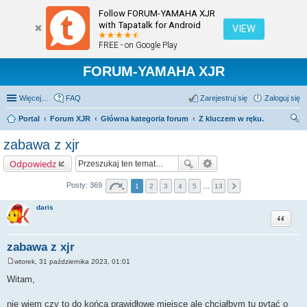
Follow FORUM-YAMAHA XJR
with Tapatalk for Android
VIEW
FREE - on Google Play
FORUM-YAMAHA XJR
Więcej…
FAQ
Zarejestruj się
Zaloguj się
Portal
Forum XJR
Główna kategoria forum
Z kluczem w ręku.
zu
zabawa z xjr
kaj
Odpowiedz
Posty: 369
1
2
3
4
5
…
13
daris
Cytuj
zabawa z xjr
wtorek, 31 października 2023, 01:01
P
o
Witam,
s
t
nie wiem czy to do końca prawidłowe miejsce ale chciałbym tu pytać o