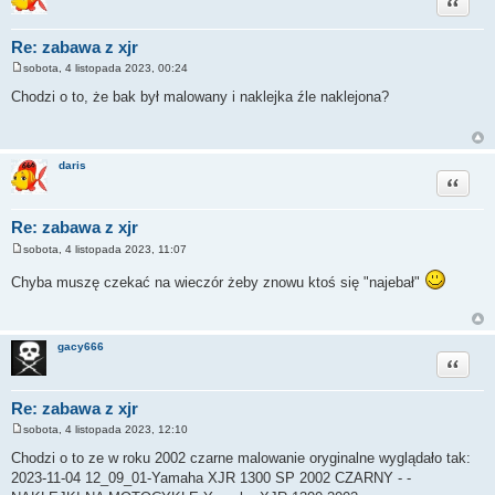
Cytuj
Re: zabawa z xjr
sobota, 4 listopada 2023, 00:24
P
o
Chodzi o to, że bak był malowany i naklejka źle naklejona?
s
t
daris
Cytuj
Re: zabawa z xjr
sobota, 4 listopada 2023, 11:07
P
o
Chyba muszę czekać na wieczór żeby znowu ktoś się "najebał"
s
t
gacy666
Cytuj
Re: zabawa z xjr
sobota, 4 listopada 2023, 12:10
P
o
Chodzi o to ze w roku 2002 czarne malowanie oryginalne wyglądało tak:
s
2023-11-04 12_09_01-Yamaha XJR 1300 SP 2002 CZARNY - -
t