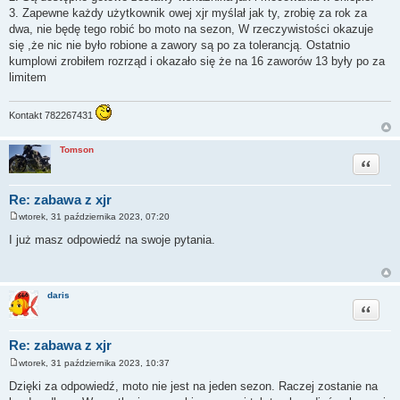
3. Zapewne każdy użytkownik owej xjr myślał jak ty, zrobię za rok za
dwa, nie będę tego robić bo moto na sezon, W rzeczywistości okazuje
się ,że nic nie było robione a zawory są po za tolerancją. Ostatnio
kumplowi zrobiłem rozrząd i okazało się że na 16 zaworów 13 były po za
limitem
Kontakt 782267431
Tomson
Cytuj
Re: zabawa z xjr
wtorek, 31 października 2023, 07:20
P
o
I już masz odpowiedź na swoje pytania.
s
t
daris
Cytuj
Re: zabawa z xjr
wtorek, 31 października 2023, 10:37
P
o
Dzięki za odpowiedź, moto nie jest na jeden sezon. Raczej zostanie na
s