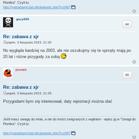
Piontka". Czyli tu:
http://yamahaxjrclub.pl/viewtopic.php?t=2487
gacy666
Cytuj
Re: zabawa z xjr
piątek, 3 listopada 2023, 21:20
P
o
No wygląda bardziej na 2003, ale nie oszukujmy się te sprzęty mają po
s
20 lat i różne przygody za sobą
t
piontek
Cytuj
Re: zabawa z xjr
piątek, 3 listopada 2023, 21:28
P
o
Przygodami bym się interesował, daty rejestracji można olać
s
t
Jeśli masz uwagę do mnie, a nie do treści związanych z wątkiem - wpisz ją w "Uwagi do
Piontka". Czyli tu:
http://yamahaxjrclub.pl/viewtopic.php?t=2487