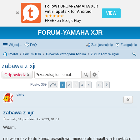
Follow FORUM-YAMAHA XJR
with Tapatalk for Android
VIEW
FREE - on Google Play
FORUM-YAMAHA XJR
Więcej…
FAQ
Zarejestruj się
Zaloguj się
Portal
Forum XJR
Główna kategoria forum
Z kluczem w ręku.
zu
zabawa z xjr
kaj
Odpowiedz
Posty: 369
1
2
3
4
5
…
13
daris
Cytuj
zabawa z xjr
wtorek, 31 października 2023, 01:01
P
o
Witam,
s
t
nie wiem czy to do końca prawidłowe miejsce ale chciałbym tu pytać o