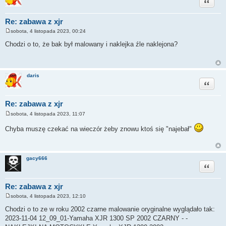
Cytuj
Re: zabawa z xjr
sobota, 4 listopada 2023, 00:24
P
o
Chodzi o to, że bak był malowany i naklejka źle naklejona?
s
t
daris
Cytuj
Re: zabawa z xjr
sobota, 4 listopada 2023, 11:07
P
o
Chyba muszę czekać na wieczór żeby znowu ktoś się "najebał"
s
t
gacy666
Cytuj
Re: zabawa z xjr
sobota, 4 listopada 2023, 12:10
P
o
Chodzi o to ze w roku 2002 czarne malowanie oryginalne wyglądało tak:
s
2023-11-04 12_09_01-Yamaha XJR 1300 SP 2002 CZARNY - -
t