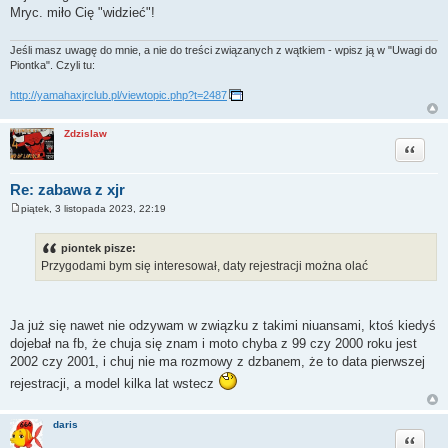
Mryc. miło Cię "widzieć"!
Jeśli masz uwagę do mnie, a nie do treści związanych z wątkiem - wpisz ją w "Uwagi do
Piontka". Czyli tu:
http://yamahaxjrclub.pl/viewtopic.php?t=2487
Zdzislaw
Cytuj
Re: zabawa z xjr
piątek, 3 listopada 2023, 22:19
P
o
s
piontek pisze:
t
Przygodami bym się interesował, daty rejestracji można olać
Ja już się nawet nie odzywam w związku z takimi niuansami, ktoś kiedyś
dojebał na fb, że chuja się znam i moto chyba z 99 czy 2000 roku jest
2002 czy 2001, i chuj nie ma rozmowy z dzbanem, że to data pierwszej
rejestracji, a model kilka lat wstecz
daris
Cytuj