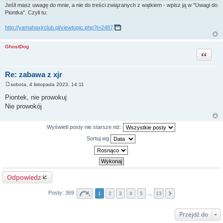
Jeśli masz uwagę do mnie, a nie do treści związanych z wątkiem - wpisz ją w "Uwagi do
Piontka". Czyli tu:
http://yamahaxjrclub.pl/viewtopic.php?t=2487
GhostDog
Cytuj
Re: zabawa z xjr
sobota, 4 listopada 2023, 14:11
P
o
Piontek, nie prowokuj
s
Nie prowokój
t
Wyświetl posty nie starsze niż:
Sortuj wg
Odpowiedz
Posty: 369
1
2
3
4
5
…
13
Przejdź do