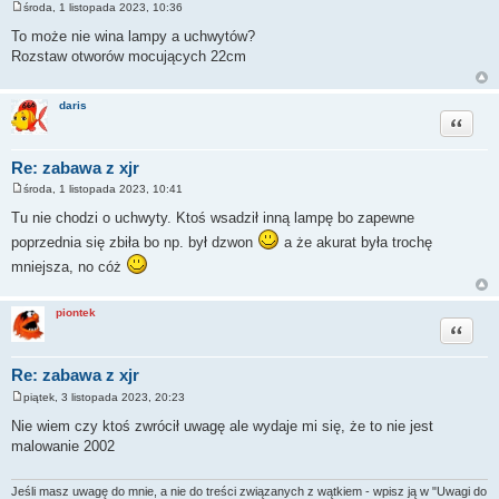
środa, 1 listopada 2023, 10:36
P
o
To może nie wina lampy a uchwytów?
s
Rozstaw otworów mocujących 22cm
t
daris
Cytuj
Re: zabawa z xjr
środa, 1 listopada 2023, 10:41
P
o
Tu nie chodzi o uchwyty. Ktoś wsadził inną lampę bo zapewne
s
t
poprzednia się zbiła bo np. był dzwon
a że akurat była trochę
mniejsza, no cóż
piontek
Cytuj
Re: zabawa z xjr
piątek, 3 listopada 2023, 20:23
P
o
Nie wiem czy ktoś zwrócił uwagę ale wydaje mi się, że to nie jest
s
malowanie 2002
t
Jeśli masz uwagę do mnie, a nie do treści związanych z wątkiem - wpisz ją w "Uwagi do