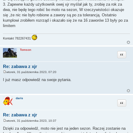
3. Zapewne każdy użytkownik owej xjr myślał jak ty, zrobię za rok za
dwa, nie będę tego robić bo moto na sezon, W rzeczywistości okazuje
się ,że nic nie było robione a zawory są po za tolerancją. Ostatnio
kumplowi zrobiłem rozrząd i okazało się że na 16 zaworów 13 były po za
limitem
Kontakt 782267431
Tomson
Cytuj
Re: zabawa z xjr
wtorek, 31 października 2023, 07:20
P
o
I już masz odpowiedź na swoje pytania.
s
t
daris
Cytuj
Re: zabawa z xjr
wtorek, 31 października 2023, 10:37
P
o
Dzięki za odpowiedź, moto nie jest na jeden sezon. Raczej zostanie na
s