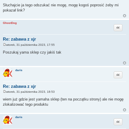
P
o
Słuchajcie ja tego odszukać nie mogę, mogę kogoś poprosić żeby mi
s
pokazał link?
t
GhostDog
Cytuj
Re: zabawa z xjr
wtorek, 31 października 2023, 17:55
P
o
Poszukaj yama sklep czy jakiś tak
s
t
daris
Cytuj
Re: zabawa z xjr
wtorek, 31 października 2023, 18:53
P
o
wiem już gdzie jest yamaha sklep (ten na początku strony) ale nie mogę
s
zlokalizować tego produktu
t
daris
Cytuj