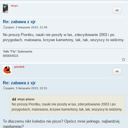
mryc
Cytuj
Re: zabawa z xjr
piątek, 3 listopada 2023, 21:56
P
o
No proszę Piontku, nauki nie poszły w las, zdecydowanie 2003 i po
s
przygodach, malowana, krzywe kamertony, tak, tak, wszyscy to widzimy.
t
Yello "Fly" Submarine
665664515
piontek
Cytuj
Re: zabawa z xjr
piątek, 3 listopada 2023, 22:01
P
o
s
mryc pisze:
t
No proszę Piontku, nauki nie poszły w las, zdecydowanie 2003 i po
przygodach, malowana, krzywe kamertony, tak, tak, wszyscy to widzimy.
To dlaczemu nikt koledze nie pisze? Oprócz mnie jednego, najbardziej
najebanego?