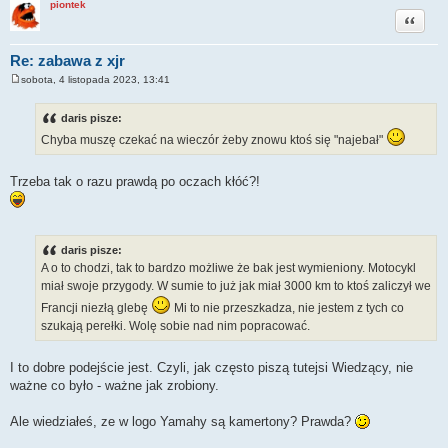
piontek
Cytuj
Re: zabawa z xjr
sobota, 4 listopada 2023, 13:41
P
o
s
daris pisze:
t
Chyba muszę czekać na wieczór żeby znowu ktoś się "najebał"
Trzeba tak o razu prawdą po oczach kłóć?!
daris pisze:
A o to chodzi, tak to bardzo możliwe że bak jest wymieniony. Motocykl
miał swoje przygody. W sumie to już jak miał 3000 km to ktoś zaliczył we
Francji niezłą glebę
Mi to nie przeszkadza, nie jestem z tych co
szukają perełki. Wolę sobie nad nim popracować.
I to dobre podejście jest. Czyli, jak często piszą tutejsi Wiedzący, nie
ważne co było - ważne jak zrobiony.
Ale wiedziałeś, ze w logo Yamahy są kamertony? Prawda?