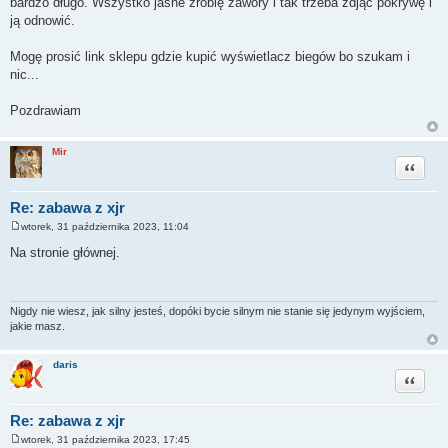
bardzo długo. Wszystko jasne zrobię zawory i tak trzeba zdjąć pokrywę i
t
ją odnowić.
Mogę prosić link sklepu gdzie kupić wyświetlacz biegów bo szukam i
nic...
Pozdrawiam
Mir
Cytuj
Re: zabawa z xjr
wtorek, 31 października 2023, 11:04
P
o
Na stronie głównej.
s
t
Nigdy nie wiesz, jak silny jesteś, dopóki bycie silnym nie stanie się jedynym wyjściem,
jakie masz.
daris
Cytuj
Re: zabawa z xjr
wtorek, 31 października 2023, 17:45