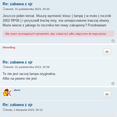
Re: zabawa z xjr
wtorek, 31 października 2023, 20:44
P
o
Jeszcze jeden temat. Muszę wymienić klosz ( lampę ) w moto ( rocznik
s
2002 RP06 ) i przyszedł trochę inny, ma umiejscowione inaczej otwory.
t
Może wiecie z jakiego to rocznika ten nowy zakupiony? Pozdrawiam
Nie masz wymaganych uprawnień, aby zobaczyć pliki załączone do tego posta.
GhostDog
Cytuj
Re: zabawa z xjr
wtorek, 31 października 2023, 20:58
P
o
To nie jest raczej lampa oryginalna
s
Albo na pewno nie jest
t
daris
Cytuj
Re: zabawa z xjr
środa, 1 listopada 2023, 00:12
P
o