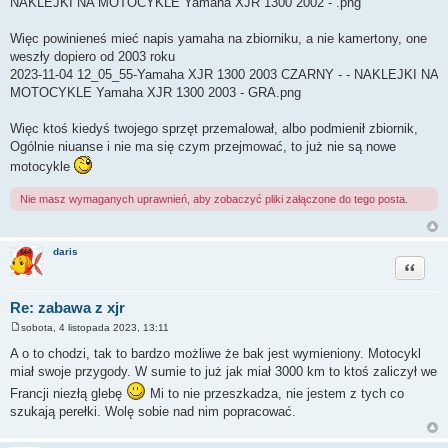
NAKLEJKI NA MOTOCYKLE Yamaha XJR 1300 2002 - .png
Więc powinieneś mieć napis yamaha na zbiorniku, a nie kamertony, one
weszły dopiero od 2003 roku
2023-11-04 12_05_55-Yamaha XJR 1300 2003 CZARNY - - NAKLEJKI NA
MOTOCYKLE Yamaha XJR 1300 2003 - GRA.png
Więc ktoś kiedyś twojego sprzęt przemalował, albo podmienił zbiornik,
Ogólnie niuanse i nie ma się czym przejmować, to już nie są nowe
motocykle
Nie masz wymaganych uprawnień, aby zobaczyć pliki załączone do tego posta.
daris
Cytuj
Re: zabawa z xjr
sobota, 4 listopada 2023, 13:11
P
o
A o to chodzi, tak to bardzo możliwe że bak jest wymieniony. Motocykl
s
miał swoje przygody. W sumie to już jak miał 3000 km to ktoś zaliczył we
t
Francji niezłą glebę
Mi to nie przeszkadza, nie jestem z tych co
szukają perełki. Wolę sobie nad nim popracować.