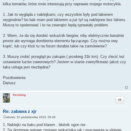
kilka tematów, które mnie interesują przy naprawie mojego motocykla.
1. Jak to wygląda z naklejkami, czy wszystkie były pod lakierem
oryginalnie? bo bak mam pod lakierem a już tył są naklejone bez lakieru.
Muszę to spolerować i te na zewnątrz będą sprawiały problem.
2. Wiem, że da się dorobić wskaźnik biegów, niby elektrycznie banalnie
proste ale wymaga dorobienia elementu łączącego. Czy można owy
kupić, lub czy ktoś tu na forum dorabia takie na zamówienie?
3. Muszę zrobić przegląd po zakupie ( przebieg 31k km). Czy zlecić też
ustawianie luzów zaworowych? Jestem w stanie zweryfikować jakoś czy
taka usługa jest niezbędna?
Pozdrowienia
Dariusz
Pershing
Cytuj
Re: zabawa z xjr
wtorek, 31 października 2023, 05:46
P
o
1. Naklejki na baku pod klarem , błotnik ogon nie .
s
2. Są dostępne gotowe zestawy wskaźnika jak i mocowania w sklepie.
t