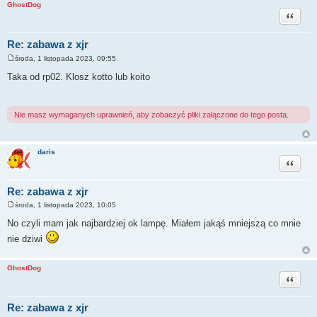
GhostDog
Cytuj
Re: zabawa z xjr
środa, 1 listopada 2023, 09:55
P
o
Taka od rp02. Klosz kotto lub koito
s
t
Nie masz wymaganych uprawnień, aby zobaczyć pliki załączone do tego posta.
daris
Cytuj
Re: zabawa z xjr
środa, 1 listopada 2023, 10:05
P
o
No czyli mam jak najbardziej ok lampę. Miałem jakąś mniejszą co mnie
s
t
nie dziwi
GhostDog
Cytuj
Re: zabawa z xjr