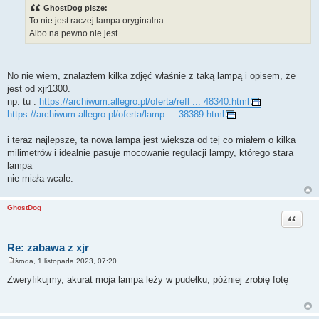
s
GhostDog pisze:
t
To nie jest raczej lampa oryginalna
Albo na pewno nie jest
No nie wiem, znalazłem kilka zdjęć właśnie z taką lampą i opisem, że
jest od xjr1300.
np. tu :
https://archiwum.allegro.pl/oferta/refl ... 48340.html
https://archiwum.allegro.pl/oferta/lamp ... 38389.html
i teraz najlepsze, ta nowa lampa jest większa od tej co miałem o kilka
milimetrów i idealnie pasuje mocowanie regulacji lampy, którego stara
lampa
nie miała wcale.
GhostDog
Cytuj
Re: zabawa z xjr
środa, 1 listopada 2023, 07:20
P
o
Zweryfikujmy, akurat moja lampa leży w pudełku, później zrobię fotę
s
t