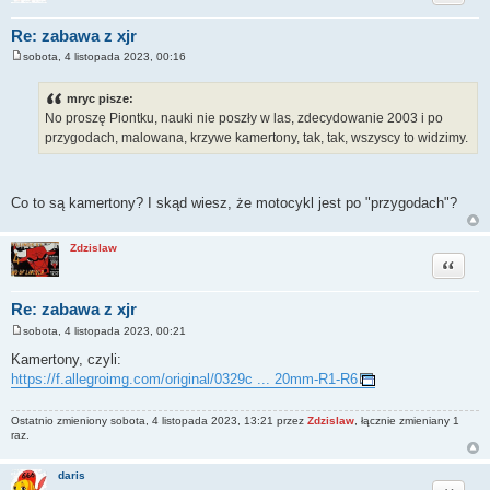
Re: zabawa z xjr
sobota, 4 listopada 2023, 00:16
P
o
s
mryc pisze:
t
No proszę Piontku, nauki nie poszły w las, zdecydowanie 2003 i po
przygodach, malowana, krzywe kamertony, tak, tak, wszyscy to widzimy.
Co to są kamertony? I skąd wiesz, że motocykl jest po "przygodach"?
Zdzislaw
Cytuj
Re: zabawa z xjr
sobota, 4 listopada 2023, 00:21
P
o
Kamertony, czyli:
s
https://f.allegroimg.com/original/0329c ... 20mm-R1-R6
t
Ostatnio zmieniony sobota, 4 listopada 2023, 13:21 przez
Zdzislaw
, łącznie zmieniany 1
raz.
daris